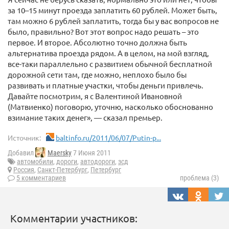
за 10–15 минут проезда заплатить 60 рублей. Может быть,
там можно 6 рублей заплатить, тогда бы у вас вопросов не
было, правильно? Вот этот вопрос надо решать – это
первое. И второе. Абсолютно точно должна быть
альтернатива проезда рядом. А в целом, на мой взгляд,
все-таки параллельно с развитием обычной бесплатной
дорожной сети там, где можно, неплохо было бы
развивать и платные участки, чтобы деньги привлечь.
Давайте посмотрим, я с Валентиной Ивановной
(Матвиенко) поговорю, уточню, насколько обоснованно
взимание таких денег», — сказал премьер.
Источник:
baltinfo.ru/2011/06/07/Putin-p...
Добавил
Maersky
7 Июня 2011
автомобили
,
дороги
,
автодороги
,
зсд
Россия
,
Санкт-Петербург
,
Петербург
5 комментариев
проблема (3)
Комментарии участников: