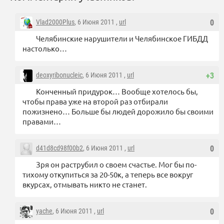
Vlad2000Plus
, 6 Июня 2011 ,
url
0
Челябинские нарушители и Челябинское ГИБДД
настолько…
deoxyribonucleic
, 6 Июня 2011 ,
url
+3
Конченный придурок… Вообще хотелось бы,
чтобы права уже на второй раз отбирали
пожизнено… Больше бы людей дорожило бы своими
правами…
d41d8cd98f00b2
, 6 Июня 2011 ,
url
0
Зря он раструбил о своем счастье. Мог бы по-
тихому откупиться за 20-50к, а теперь все вокруг
вкурсах, отмывать никто не станет.
yache
, 6 Июня 2011 ,
url
0