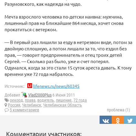
Разумовского, как надежда на чудо.
Мечта взрослого человека по-детски наивна: мужчина,
лишенный прав на ближайшие 864 месяца, хочет снова
прокатиться с ветерком.
— В первый раз лишили за езду в нетрезвом виде, потом за
двойную сплошную, а потом лишали за то, что ездил без
прав, — говорит предприниматель и отец троих детей
Сергей. — Сколько раз было, уже и счет потерял.
Одумался, когда за это стали 15 суток ареста давать. К тому
времени уже 72 года набралось.
Источник:
lifenews.ru/news/60345
Добавил
Vlad2000Plus
6 Июня 2011
рекорд
,
права
,
водитель
,
лишение
,
72 года
Россия
,
Челябинск
,
Челябинская Область
5 комментариев
проблема (1)
Комментарии участников: