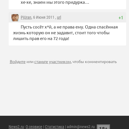
хе-хе, знаем мы этого придурка…
PjUran
, 6 Июня 2011 ,
url
+1
Пусть сосёт х*й, а не права ему. Одна спасённая
жизнь которую он не задавит, стоит того чтобы
лишить прав его на 72 года!
Войдите
или
станьте участником
, чтобы комментировать
News2.ru
:
О сервисе
|
Статистика
| admin@news2.ru