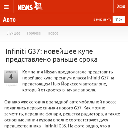
Вход
Авто
в мою ленту
3157
Лучшее
Горячее
Новое
Infiniti G37: новейшее купе
представлено раньше срока
Компания Nissan предполагала представить
отметили
4
новейшее купе премиум-класса Infiniti G37 на
предстоящем Нью-Йоркском автосалоне,
в архиве
который откроется в начале апреля.
Однако уже сегодня в западной автомобильной прессе
появились первые снимки нового G37. Как можно
заметить, передние фонари, решетка радиатора, а также
основные линии кузова вполне соответствуют духу
предшественника – Infiniti G35. На фото видно, что в