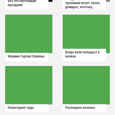
Вот это настоящий
грузовики везут: насос,
праздник!
домкрат, аптечка,
аварийный знак
Когда волк попадает в
Фермин Гарсия Севилья
капкан
Новогоднее чудо
Последнее печенье