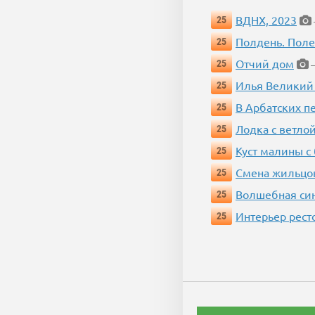
ВДНХ, 2023
25
Полдень. Пол
25
Отчий дом
25
—
Илья Великий
25
В Арбатских п
25
Лодка с ветло
25
Куст малины с
25
Смена жильцо
25
Волшебная си
25
Интерьер рест
25