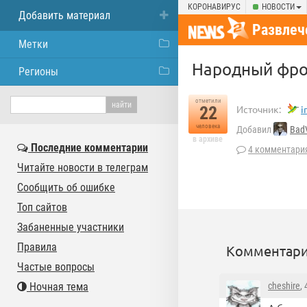
КОРОНАВИРУС
НОВОСТИ
Добавить материал
Развлеч
Метки
Народный фро
Регионы
отметили
22
Источник:
i
человека
Добавил
Bad
в архиве
Последние комментарии
4 комментари
Читайте новости в телеграм
Сообщить об ошибке
Топ сайтов
Забаненные участники
Правила
Комментари
Частые вопросы
Ночная тема
cheshire
,