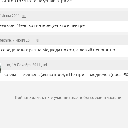
ый это кто? Что-то не узнаю в гриме
 7 Июня 2011 ,
url
едь он. Меня вот интересует кто в центре.
heshire
, 7 Июня 2011 ,
url
 середине как раз на Медведа похож, а левый непонятно
Lim
, 19 Декабря 2011 ,
url
Слева — медведь (жывотное), в Центре — медведев (през РФ
Войдите
или
станьте участником
, чтобы комментировать