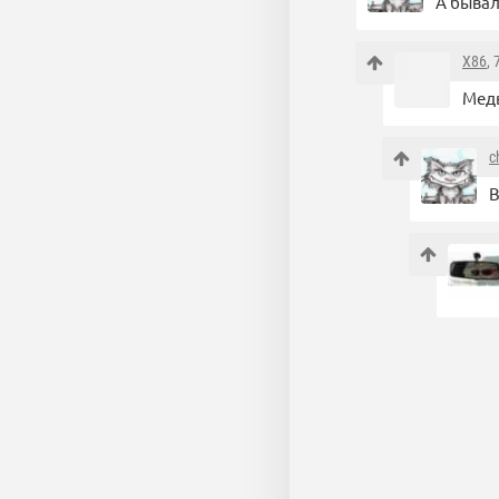
А бывал
X86
,
Медв
c
В