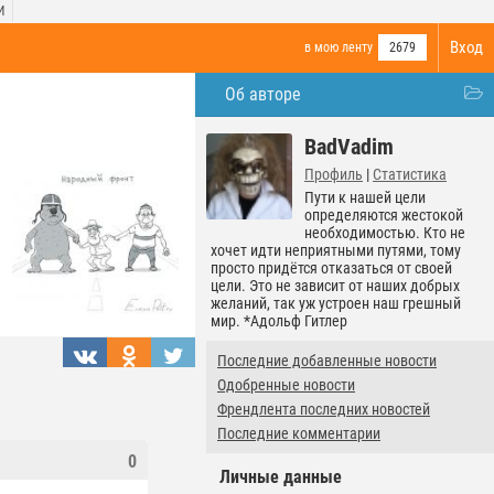
И
Вход
в мою ленту
2679
Об авторе
BadVadim
Профиль
|
Статистика
Пути к нашей цели
определяются жестокой
необходимостью. Кто не
хочет идти неприятными путями, тому
просто придётся отказаться от своей
цели. Это не зависит от наших добрых
желаний, так уж устроен наш грешный
мир. *Адольф Гитлер
Последние добавленные новости
Одобренные новости
Френдлента последних новостей
Последние комментарии
0
Личные данные