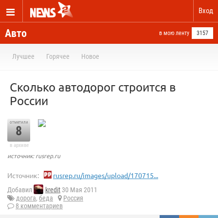
Вход
Авто
в мою ленту
3157
Лучшее
Горячее
Новое
Сколько автодорог строится в
России
отметили
8
в архиве
источник: rusrep.ru
Источник:
rusrep.ru/images/upload/170715...
Добавил
kredit
30 Мая 2011
дорога
,
беда
Россия
8 комментариев