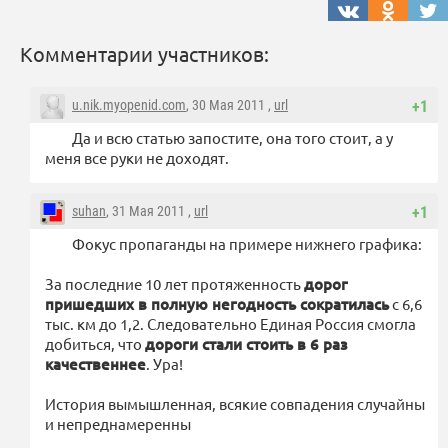
Комментарии участников:
u.nik.myopenid.com
, 30 Мая 2011 ,
url
+1
Да и всю статью запостите, она того стоит, а у
меня все руки не доходят.
suhan
, 31 Мая 2011 ,
url
+1
Фокус пропаганды на примере нижнего графика:
За последние 10 лет протяженность
дорог
пришедших в полную негодность сократилась
с 6,6
тыс. км до 1,2. Следовательно Единая Россия смогла
добиться, что
дороги стали стоить в 6 раз
качественнее
. Ура!
История вымышленная, всякие совпадения случайны
и непреднамеренны