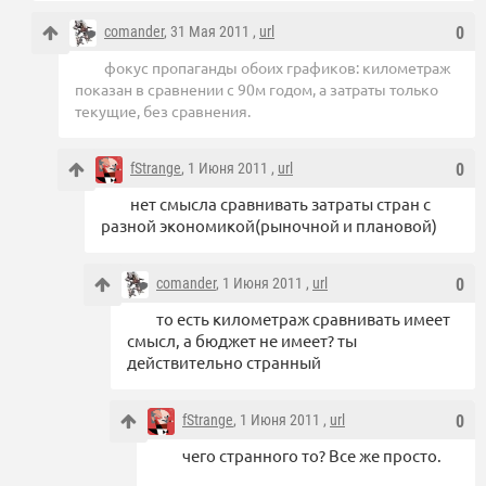
comander
, 31 Мая 2011 ,
url
0
фокус пропаганды обоих графиков: километраж
показан в сравнении с 90м годом, а затраты только
текущие, без сравнения.
fStrange
, 1 Июня 2011 ,
url
0
нет смысла сравнивать затраты стран с
разной экономикой(рыночной и плановой)
comander
, 1 Июня 2011 ,
url
0
то есть километраж сравнивать имеет
смысл, а бюджет не имеет? ты
действительно странный
fStrange
, 1 Июня 2011 ,
url
0
чего странного то? Все же просто.