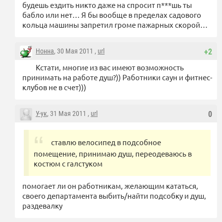
будешь ездить никто даже на спросит п***шь ты
бабло или нет… Я бы вообще в пределах садового
кольца машины запретил громе пажарных скорой…
Нонна
, 30 Мая 2011 ,
url
+2
Кстати, многие из вас имеют возможность
принимать на работе душ?)) Работники саун и фитнес-
клубов не в счет)))
У-ук
, 31 Мая 2011 ,
url
0
ставлю велосипед в подсобное
помещение, принимаю душ, переодеваюсь в
костюм с галстуком
помогает ли он работникам, желающим кататься,
своего департамента выбить/найти подсобку и душ,
раздевалку