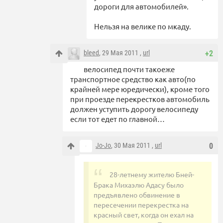
дороги для автомобилей».
Нельзя на велике по мкаду.
bleed
, 29 Мая 2011 ,
url
+2
велосипед почти такоеже
транспортное средство как авто(по
крайней мере юредически), кроме того
при проезде перекрестков автомобиль
должен уступить дорогу велосипеду
если тот едет по главной…
Jo-Jo
, 30 Мая 2011 ,
url
0
28-летнему жителю Бней-
Брака Михаэлю Адасу было
предъявлено обвинение в
пересечении перекрестка на
красный свет, когда он ехал на