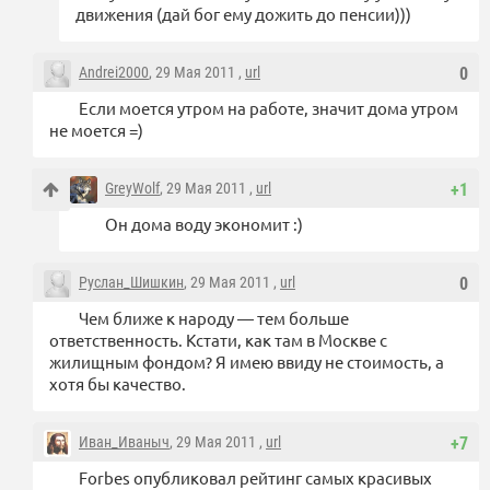
движения (дай бог ему дожить до пенсии)))
Andrei2000
, 29 Мая 2011 ,
url
0
Если моется утром на работе, значит дома утром
не моется =)
GreyWolf
, 29 Мая 2011 ,
url
+1
Он дома воду экономит :)
Руслан_Шишкин
, 29 Мая 2011 ,
url
0
Чем ближе к народу — тем больше
ответственность. Кстати, как там в Москве с
жилищным фондом? Я имею ввиду не стоимость, а
хотя бы качество.
Иван_Иваныч
, 29 Мая 2011 ,
url
+7
Forbes опубликовал рейтинг самых красивых