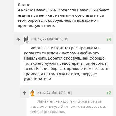
Я тоже.
А как же Навальный?! Хотя если Навальный будет
ездить при велике с нанятыми юристами и при
этом бороться с коррупцией, то возможно я
проголосую за него.
Лиман
, 29 Мая 2011 ,
url
+4
ambrella, не стоит так расстраиваться,
когда кто то вспоминает вами любимого
Навального. Борется с коррупцией, хорошо.
Только его нужно предостеречь примером, а
то вот Ельцин борясь с привилегиями ездил в
трамвае, а потом клал на всех, твердым
рукопожатием.
Netto
, 29 Мая 2011 ,
url
+2
Лиманчег, не надо так психовать из-за
какого-то минуса. Я тя помню на ресурсе как
себя, чёрте сколько.