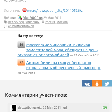
источник: mn.ru
Источник:
mn.ru/newspaper_city/20110526/...
Добавил
Vlad2000Plus
29 Мая 2011
велосипед
,
чиновник
Россия
,
Москва
46 комментариев
На эту же тему:
Московские чиновники, включая
16
заместителей мэра, обещают на день
отказаться от автомобилей
— 21 Сентября 2011
Автомобилисты смогут бесплатно
77
использовать общественный транспорт
—
30 Мая 2011
Комментарии участников:
deoxyribonucleic
, 29 Мая 2011 ,
url
+39