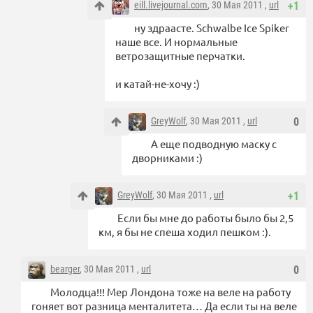
eill.livejournal.com
, 30 Мая 2011 ,
url
+1
ну здраасте. Schwalbe Ice Spiker
наше все. И нормальные
ветрозащитные перчатки.
и катай-не-хочу :)
GreyWolf
, 30 Мая 2011 ,
url
0
А еще подводную маску с
дворниками :)
GreyWolf
, 30 Мая 2011 ,
url
+1
Если бы мне до работы было бы 2,5
км, я бы не спеша ходил пешком :).
bearger
, 30 Мая 2011 ,
url
0
Молодца!!! Мер Лондона тоже на веле на работу
гоняет вот разница менталитета… Да если ты на веле