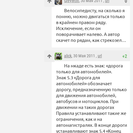
GreyWolf
, 30 Мая 2011 ,
url
0
Велосипедисту, на сколько я
помню, можно двигаться только
в крайнем правом ряду.
Исключение, если он
поворачивает налево. А автор
скачет по рядам, как стрекозел…
alick
, 30 Мая 2011 ,
url
+2
На мкаде есть знак: «дорога
только для автомобилей».
Знак 5.3 «Дорога для
автомобилей» обозначает
дорогу, предназначенную только
для движения автомобилей,
автобусов и мотоциклов. При
движении на таких дорогах
Правила устанавливают такие же
ограничения, как и на
автомагистралях. В конце дороги
устанавливают знак 5.4 «Конец