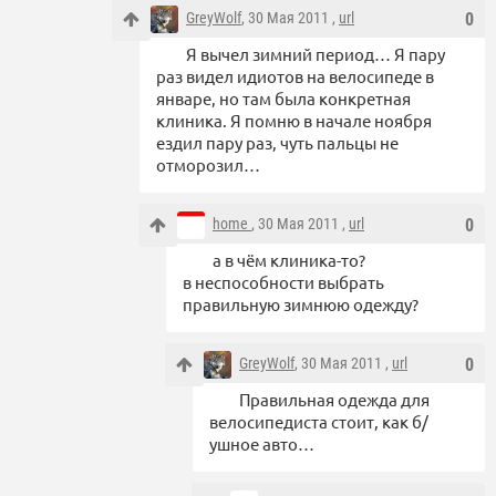
GreyWolf
, 30 Мая 2011 ,
url
0
Я вычел зимний период… Я пару
раз видел идиотов на велосипеде в
январе, но там была конкретная
клиника. Я помню в начале ноября
ездил пару раз, чуть пальцы не
отморозил…
home
, 30 Мая 2011 ,
url
0
а в чём клиника-то?
в неспособности выбрать
правильную зимнюю одежду?
GreyWolf
, 30 Мая 2011 ,
url
0
Правильная одежда для
велосипедиста стоит, как б/
ушное авто…