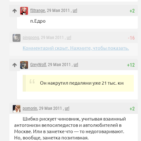
fStrange
, 29 Мая 2011 ,
url
+2
п.Едро
pingpong
, 29 Мая 2011 ,
url
-16
Комментарий скрыт. Нажмите, чтобы показать.
GreyWolf
, 29 Мая 2011 ,
url
+12
Он накрутил педалями уже 21 тыс. км
pomorin
, 29 Мая 2011 ,
url
+2
Шибко рискует чиновник, учитывая взаимный
антогонизм велосипедистов и автолюбителей в
Москве. Или в заметке что — то недоговаривают.
Но, вообще, заметка позитивная.