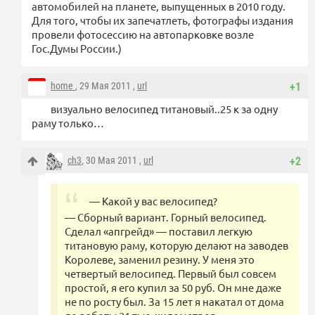
автомобилей на планете, выпущенных в 2010 году.
Для того, чтобы их запечатлеть, фотографы издания
провели фотосессию на автопарковке возле
Гос.Думы России.)
home
, 29 Мая 2011 ,
url
+1
визуально велосипед титановый..25 к за одну
раму только…
ch3
, 30 Мая 2011 ,
url
+2
— Какой у вас велосипед?
— Сборный вариант. Горный велосипед.
Сделал «апгрейд» — поставил легкую
титановую раму, которую делают на заводев
Королеве, заменил резину. У меня это
четвертый велосипед. Первый был совсем
простой, я его купил за 50 руб. Он мне даже
не по росту был. За 15 лет я накатал от дома