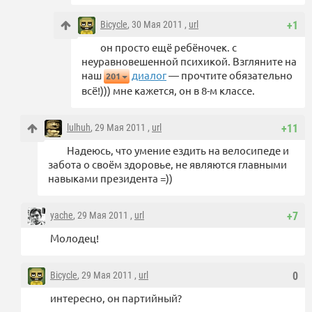
Bicycle
, 30 Мая 2011 ,
url
+1
он просто ещё ребёночек. с
неуравновешенной психикой. Взгляните на
наш
диалог
— прочтите обязательно
201
всё!))) мне кажется, он в 8-м классе.
lulhuh
, 29 Мая 2011 ,
url
+11
Надеюсь, что умение ездить на велосипеде и
забота о своём здоровье, не являются главными
навыками президента =))
yache
, 29 Мая 2011 ,
url
+7
Молодец!
Bicycle
, 29 Мая 2011 ,
url
0
интересно, он партийный?