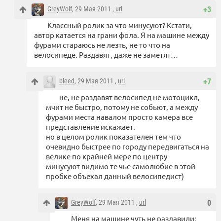
GreyWolf
, 29 Мая 2011 ,
url
+3
Классный ролик за что минусуют? Кстати,
автор катается на грани фола. Я на машине между
фурами стараюсь не лезть, не то что на
велосипеде. Раздавят, даже не заметят…
bleed
, 29 Мая 2011 ,
url
+7
не, не раздавят велосипед не мотоцикл,
мчит не быстро, потому не собьют, а между
фурами места навалом просто камера все
представление искажает.
но в целом ролик показателен тем что
очевидно быстрее по городу передвигаться на
велике по крайней мере по центру
минусуют видимо те чье самолюбие в этой
пробке объехал данный велосипедист)
GreyWolf
, 29 Мая 2011 ,
url
0
Меня на машине чуть не раздавили: