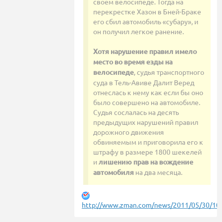
своем велосипеде. Тогда на
перекрестке Хазон в Бней-Браке
его сбил автомобиль «субару», и
он получил легкое ранение.
Хотя нарушение правил имело
место во время езды на
велосипеде
, судья транспортного
суда в Тель-Авиве Далит Веред
отнеслась к нему как если бы оно
было совершено на автомобиле.
Судья сослалась на десять
предыдущих нарушений правил
дорожного движения
обвиняемым и приговорила его к
штрафу в размере 1800 шекелей
и
лишению прав на вождение
автомобиля
на два месяца.
http://www.zman.com/news/2011/05/30/10