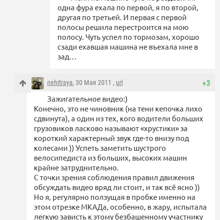
одна фура ехала по первой, я по второй,
другая по третьей. И первая с первой
полосы решила перестроится на мою
полосу. Чуть успел по тормозам, хорошо
сзади ехавшая машина не въехала мне в
зад…
nehitraya
, 30 Мая 2011 ,
url
+3
Зажигательное видео:)
Конечно, это не чиновник (на тени кепочка лихо
сдвинута), а один из тех, кого водители больших
грузовиков ласково называют «хрустики» за
короткий характерный звук где-то внизу под
колесами )) Успеть заметить шустрого
велосипедиста из больших, высоких машин
крайне затруднительно.
С точки зрения соблюдения правил движения
обсуждать видео вряд ли стоит, и так всё ясно ))
Но я, регулярно ползущая в пробке именно на
этом отрезке МКАДа, особенно, в жару, испытала
легкую зависть к этому безбашенному участнику