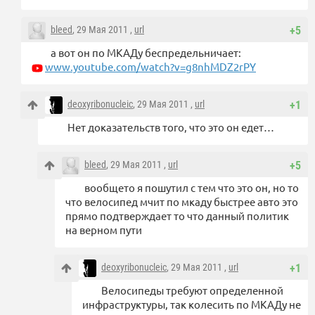
bleed
, 29 Мая 2011 ,
url
+5
а вот он по МКАДу беспредельничает:
www.youtube.com/watch?v=g8nhMDZ2rPY
deoxyribonucleic
, 29 Мая 2011 ,
url
+1
Нет доказательств того, что это он едет…
bleed
, 29 Мая 2011 ,
url
+5
вообщето я пошутил с тем что это он, но то
что велосипед мчит по мкаду быстрее авто это
прямо подтверждает то что данный политик
на верном пути
deoxyribonucleic
, 29 Мая 2011 ,
url
+1
Велосипеды требуют определенной
инфраструктуры, так колесить по МКАДу не