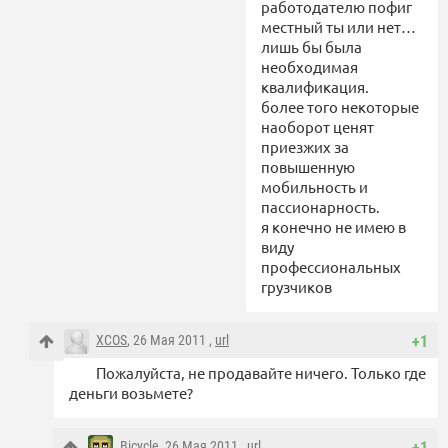
работодателю пофиг
местный ты или нет…
лишь бы была
необходимая
квалификация.
более того некоторые
наоборот ценят
приезжих за
повышенную
мобильность и
пассионарность.
я конечно не имею в
виду
профессиональных
грузчиков
XCOS
, 26 Мая 2011 ,
url
+1
Пожалуйста, не продавайте ничего. Только где
деньги возьмете?
Bicycle
, 26 Мая 2011 ,
url
+1