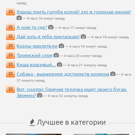
назад
Хорош поить голубя колой! это ж голимая химия!
23
— 4 часа 16 минут назад
А моя-то где?
22
— 4 часа 17 минут назад
Дай хоть я тебя приласкаю!
22
— 4 часа 18 минут назад
Козлы прилетели
23
— 4 часа 19 минут назад
Троянский слон
23
— 4 часа 20 минут назад
Кеша красивый...
23
— 4 часа 21 минуту назад
Собака - выражение достоинств хозяина
22
— 4 часа
31 минуту назад
Вот, смотри: Горячая телочка ищет своего бугая.
22
Звоним?
— 4 часа 32 минуты назад
Лучшее в категории