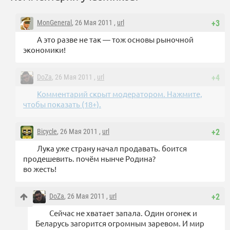
MonGeneral
, 26 Мая 2011 ,
url
+3
А это разве не так — тож основы рыночной
экономики!
DoZa
, 26 Мая 2011 ,
url
+4
Комментарий скрыт модератором. Нажмите,
чтобы показать (18+).
Bicycle
, 26 Мая 2011 ,
url
+2
Лука уже страну начал продавать. боится
продешевить. почём нынче Родина?
во жесть!
DoZa
, 26 Мая 2011 ,
url
+2
Сейчас не хватает запала. Один огонек и
Беларусь загорится огромным заревом. И мир