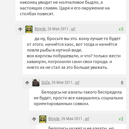
наконец увидит не молчаливое быдло, а
настоящих славян. Царя и его окружение на
столбах повесят.
Bicycle
, 26 Мая 2011 ,
url
+3
да ну, бросьте вы это. кому лучше-то будет
от этого. начнётся хаос, вот тогда и начнётся
ловля рыбы в мутной воде.
вон киргизы побушевали, и что? только жести
хаванули, погромили сами свои города. и
никто их не стал за это больше уважать.
DoZa
, 26 Мая 2011 ,
url
0
Белорусы не азиаты такого беспредела
не будет, просто все накушались социально
ориентированным совком.
Bicycle
, 26 Мая 2011 ,
url
+3
Белорусы может и не азиаты, но