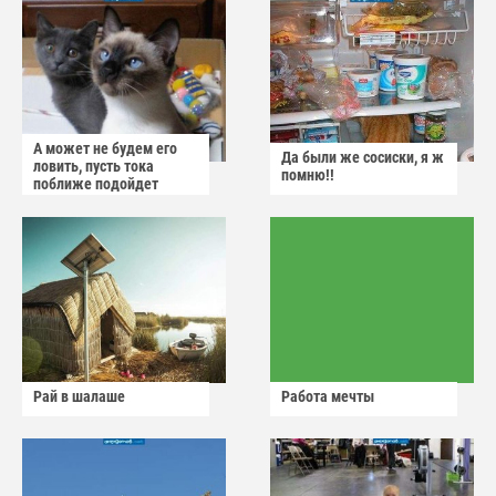
А может не будем его
Да были же сосиски, я ж
ловить, пусть тока
помню!!
поближе подойдет
Рай в шалаше
Работа мечты