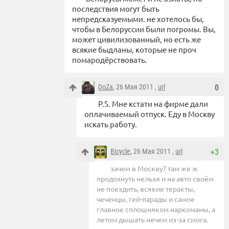
последствия могут быть
непредсказуемыми. не хотелось бы,
чтобы в Белоруссии были погромы. Вы,
может цивилизованный, но есть же
всякие быдланы, которые не проч
помародёрствовать.
DoZa
, 26 Мая 2011 ,
url
0
P.S. Мне кстати на фирме дали
оплачиваемый отпуск. Еду в Москву
искать работу.
Bicycle
, 26 Мая 2011 ,
url
+3
зачем в Москву? там же ж
продохнуть нельзя и на авто своём
не поездить, всякие теракты,
чеченцы, гей-парады и самое
главное сплошняком наркоманы, а
летом дышать нечем из-за смога.