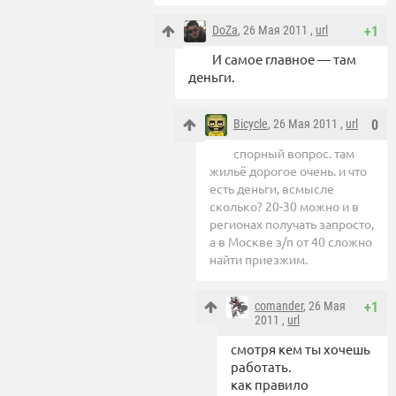
DoZa
, 26 Мая 2011 ,
url
+1
И самое главное — там
деньги.
Bicycle
, 26 Мая 2011 ,
url
0
спорный вопрос. там
жильё дорогое очень. и что
есть деньги, всмысле
сколько? 20-30 можно и в
регионах получать запросто,
а в Москве з/п от 40 сложно
найти приезжим.
comander
, 26 Мая
+1
2011 ,
url
смотря кем ты хочешь
работать.
как правило