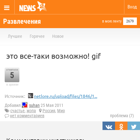
Вход
Развлечения
в мою ленту
2679
Лучшее
Горячее
Новое
это все-таки возможно! gif
отметили
5
в архиве
Источник:
netlore.ru/upload/files/1846/1...
Добавил
suhan
25 Мая 2011
счастье
,
жопа
Россия
,
Мир
нет комментариев
проблема (7)