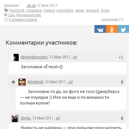
Добавил
Jo-Jo
12 Мая 2011
facebook
,
страница
,
стивен
,
цукерберг
,
марк
,
полный
,
тезка
Сша
,
Индианаполис
6 комментариев
проблема (1)
Комментарии участников:
deoxyribonucleic
, 12 Мая 2011 ,
url
+1
Заголовок чЁткий=))
Mindwork
, 12 Мая 2011 ,
url
0
Заголовок-то да, но фото не того Цукерберга
— не порядок :) Или он еще и по внешности
полная копия?
dimka
, 13 Мая 2011 ,
url
0
Новость не найдена — при попытке просмотреть