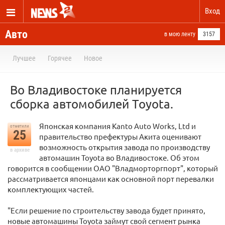
Вход
Авто
в мою ленту
3157
Лучшее
Горячее
Новое
Во Владивостоке планируется
сборка автомобилей Toyota.
Японская компания Kanto Auto Works, Ltd и
отметили
25
правительство префектуры Акита оценивают
возможность открытия завода по производству
в архиве
автомашин Toyota во Владивостоке. Об этом
говорится в сообщении ОАО "Владморторгпорт", который
рассматривается японцами как основной порт перевалки
комплектующих частей.
"Если решение по строительству завода будет принято,
новые автомашины Toyota займут свой сегмент рынка