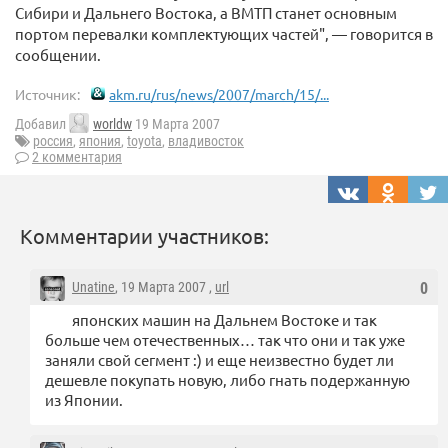
Сибири и Дальнего Востока, а ВМТП станет основным
портом перевалки комплектующих частей", — говорится в
сообщении.
Источник:
akm.ru/rus/news/2007/march/15/...
Добавил
worldw
19 Марта 2007
россия
,
япония
,
toyota
,
владивосток
2 комментария
Комментарии участников:
Unatine
, 19 Марта 2007 ,
url
0
японских машин на Дальнем Востоке и так
больше чем отечественных… так что они и так уже
заняли свой сегмент :) и еще неизвестно будет ли
дешевле покупать новую, либо гнать подержанную
из Японии.