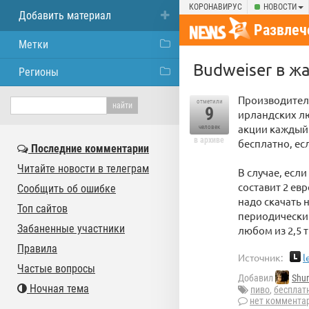
КОРОНАВИРУС
НОВОСТИ
Добавить материал
Развлеч
Метки
Budweiser в ж
Регионы
Производители
отметили
9
ирландских лю
акции каждый 
человек
в архиве
бесплатно, ес
Последние комментарии
Читайте новости в телеграм
В случае, если
составит 2 ев
Сообщить об ошибке
надо скачать 
Топ сайтов
периодически 
Забаненные участники
любом из 2,5 
Правила
Источник:
l
Частые вопросы
Добавил
Shur
Ночная тема
пиво
,
бесплат
нет коммента