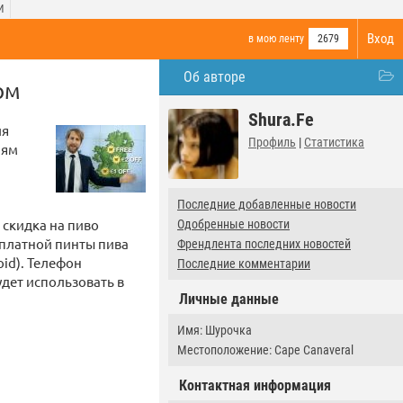
И
Вход
в мою ленту
2679
Об авторе
ом
Shura.Fe
ля
Профиль
|
Статистика
иям
Последние добавленные новости
 скидка на пиво
Одобренные новости
есплатной пинты пива
Френдлента последних новостей
oid). Телефон
Последние комментарии
дет использовать в
Личные данные
Имя: Шурочка
Местоположение: Cape Canaveral
Контактная информация