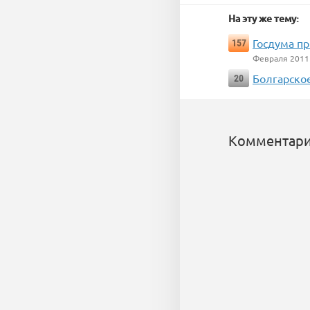
На эту же тему:
Госдума пр
157
Февраля 2011
Болгарское
20
Комментари