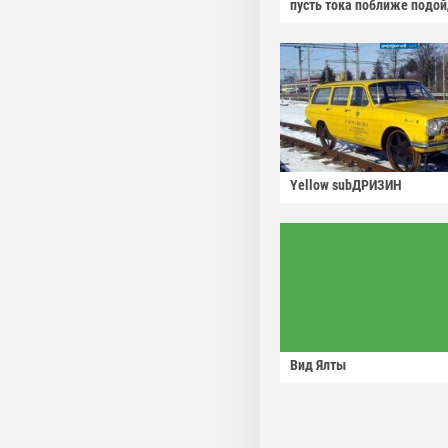
пусть тока поближе подо
Yellow subДРИЗИН
Вид Ялты