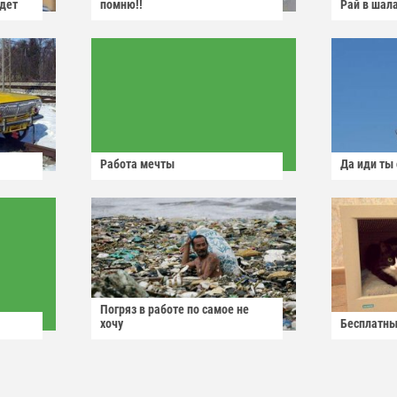
йдет
помню!!
Рай в шал
Работа мечты
Да иди ты
Погряз в работе по самое не
хочу
Бесплатны