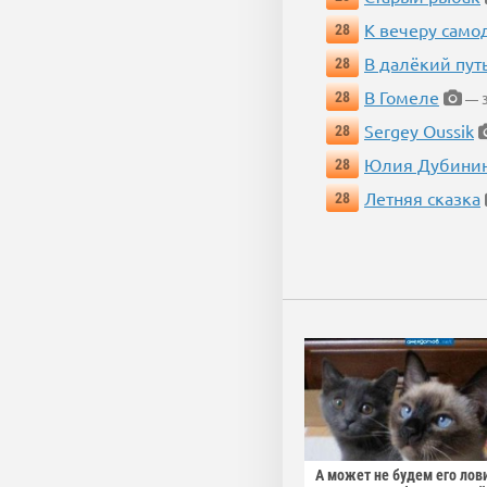
К вечеру само
28
В далёкий пут
28
В Гомеле
28
— 3
Sergey Oussik
28
Юлия Дубини
28
Летняя сказка
28
А может не будем его лов