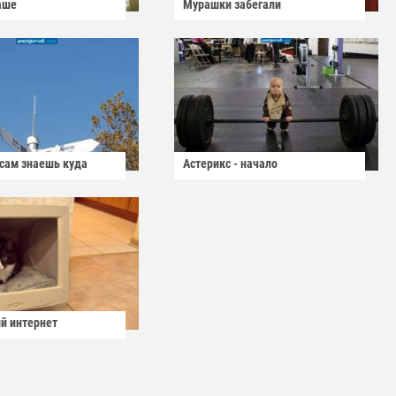
аше
Мурашки забегали
 сам знаешь куда
Астерикс - начало
й интернет