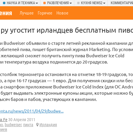
НАУКА И ТЕХНИКА
РАЗВЛЕЧЕНИЯ
КУХНЯ NEWS2
КОММЕНТАРИ
ения
Лучшее
Горячее
Новое
ару угостит ирландцев бесплатным пив
 Budweiser объявили о старте летней рекламной кампании д
бителей пива, пишет британский журнал Marketing. По услов
желающий сможет получить пинту пива Budweiser Ice Cold
ли температура воздуха поднимется до 20 градусов.
 столбик термометра остановится на отметке 18-19 градусов, то
ро, а при 16-17 градусах — 1 евро. Для получения скидки или б
на смартфон приложение Budweiser Ice Cold Index (для ОС Andr
будет выдавать электронные купоны акции, которые можно бу
тысяч баров и пабов, участвующих в кампании.
enta.ru/news/2011/04/29/budwe...
a.Fe
30 Апреля 2011
но
,
budweiser
,
пинта
Ирландия
риев