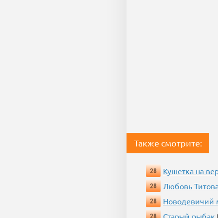
Также смотрите:
Кушетка на ве
28
Любовь Титова
28
Новодевичий м
28
Старый рыбак
28