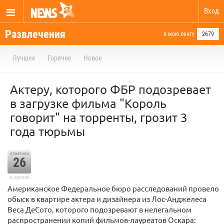
Вход
Развлечения
в мою ленту
2679
Лучшее
Горячее
Новое
Актеру, которого ФБР подозревает
в загрузке фильма "Король
говорит" на торренты, грозит 3
года тюрьмы
отметили
26
в архиве
Американское Федеральное бюро расследований провело
обыск в квартире актера и дизайнера из Лос-Анджелеса
Веса ДеСото, которого подозревают в нелегальном
распространении копий фильмов-лауреатов Оскара: