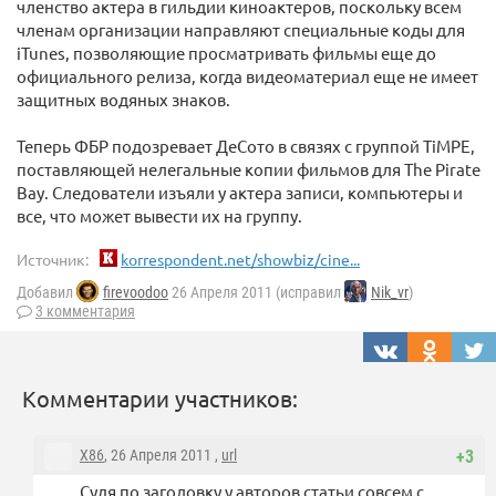
членство актера в гильдии киноактеров, поскольку всем
членам организации направляют специальные коды для
iTunes, позволяющие просматривать фильмы еще до
официального релиза, когда видеоматериал еще не имеет
защитных водяных знаков.
Теперь ФБР подозревает ДеСото в связях с группой TiMPE,
поставляющей нелегальные копии фильмов для The Pirate
Bay. Следователи изъяли у актера записи, компьютеры и
все, что может вывести их на группу.
Источник:
korrespondent.net/showbiz/cine...
Добавил
firevoodoo
26 Апреля 2011 (исправил
Nik_vr
)
3 комментария
Комментарии участников:
X86
, 26 Апреля 2011 ,
url
+3
Судя по заголовку у авторов статьи совсем с