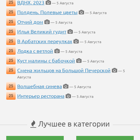
ВДНХ, 2023
25
— 5 Августа
Полдень. Полевые цветы
25
— 5 Августа
Отчий дом
25
— 5 Августа
Илья Великий гудит
25
— 5 Августа
В Арбатских переулках
25
— 5 Августа
Лодка с ветлой
25
— 5 Августа
Куст малины с бабочкой
25
— 5 Августа
Смена жильцов на Большой Печерской
25
— 5
Августа
Волшебная синева
25
— 5 Августа
Интерьер ресторана
25
— 5 Августа
Лучшее в категории