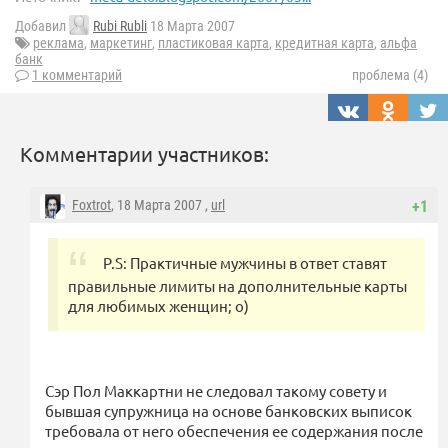
Добавил
Rubi Rubli
18 Марта 2007
реклама
,
маркетинг
,
пластиковая карта
,
кредитная карта
,
альфа
банк
1 комментарий
проблема (4)
Комментарии участников:
Foxtrot
, 18 Марта 2007 ,
url
+1
P.S: Практичные мужчины в ответ ставят
правильные лимиты на дополнительные карты
для любимых женщин; о)
Сэр Пол Маккартни не следовал такому совету и
бывшая супружница на основе банковских выписок
требовала от него обеспечения ее содержания после