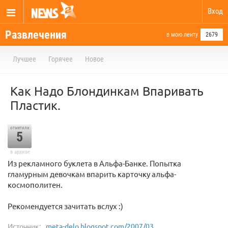
Вход
Развлечения
в мою ленту
2679
Лучшее
Горячее
Новое
Как Надо Блондинкам Впаривать
Пластик.
отметили
5
в архиве
Из рекламного буклета в Альфа-Банке. Попытка
гламурным девочкам впарить карточку альфа-
космополитен.
Рекомендуется зачитать вслух :)
Источник:
meta-delo.blogspot.com/2007/03...