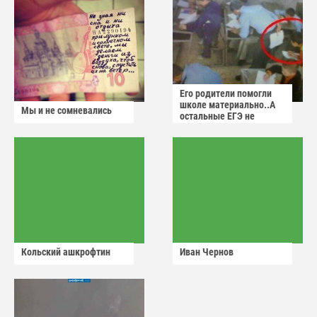
Его родители помогли
школе материально..А
Мы и не сомневались
остальные ЕГЭ не
сдадут
Кольский ашкрофтин
Иван Чернов