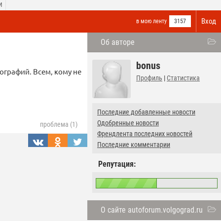
И
Вход
в мою ленту
3157
Об авторе
bonus
ографий. Всем, кому не
Профиль
|
Статистика
Последние добавленные новости
Одобренные новости
проблема (1)
Френдлента последних новостей
Последние комментарии
Репутация:
О сайте autoforum.volgograd.ru