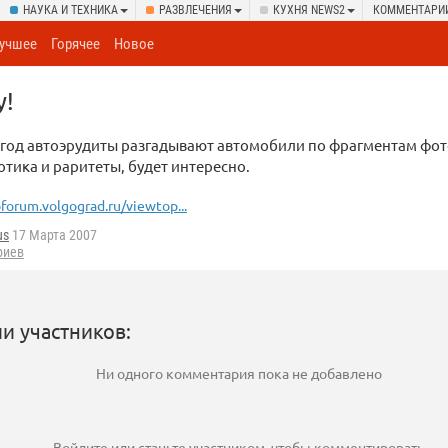
НАУКА И ТЕХНИКА
РАЗВЛЕЧЕНИЯ
КУХНЯ NEWS2
КОММЕНТАРИ
учшее
Горячее
Новое
у!
 год автоэрудиты разгадывают автомобили по фрагментам фот
отика и раритеты, будет интересно.
forum.volgograd.ru/viewtop...
us
17 Марта 2007
риев
и участников:
Ни одного комментария пока не добавлено
Войдите
или
станьте участником
, чтобы комментировать