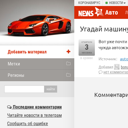
КОРОНАВИРУС
НОВОСТИ
Авто
Л
Угадай машин
Вот уже почти
отметили
3
чужда автоэкз
Добавить материал
человека
в архиве
Источник:
auto
Метки
Добавил
bon
нет коммента
Регионы
Комментари
Последние комментарии
Читайте новости в телеграм
Сообщить об ошибке