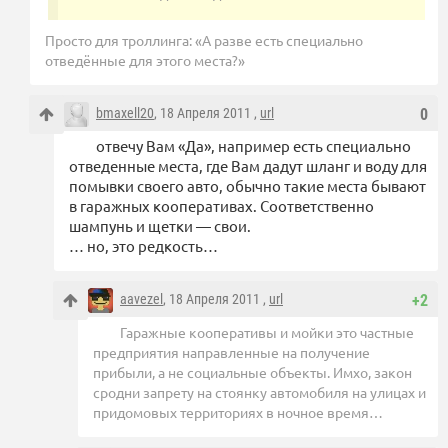
Просто для троллинга: «А разве есть специально
отведённые для этого места?»
bmaxell20
, 18 Апреля 2011 ,
url
0
отвечу Вам «Да», например есть специально
отведенные места, где Вам дадут шланг и воду для
помывки своего авто, обычно такие места бывают
в гаражных кооперативах. Соответственно
шампунь и щетки — свои.
… но, это редкость…
aavezel
, 18 Апреля 2011 ,
url
+2
Гаражные кооперативы и мойки это частные
предприятия направленные на получение
прибыли, а не социальные объекты. Имхо, закон
сродни запрету на стоянку автомобиля на улицах и
придомовых территориях в ночное время…