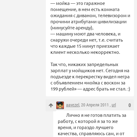
— мойка — это гаражное
помещение, в нем есть комната
ожидания с диваном, телевизором и
прочими атрибутами цивилизации
(минусуйте аренду),
— машину моют два человека, и
снаружи очереди нет, т.е. считать
что каждые 15 минут приезжает
клиент несколько некорректно.
Так что, никаких запредельных
зарплат у мойщиков нет. Сегодня на
подъезде к перекрестку видел негра
с объявлением «мойка с воском за
199 рублей» — адрес брать не стал. :)
aavezel
, 20 Апреля 2011 ,
url
0
Лично я не готов платить за
работу, с которой я за то же
время, и гораздо лучшего
качества, справляюсь сам, и от