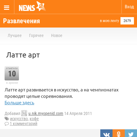
Вход
Развлечения
в мою ленту
2679
Лучшее
Горячее
Новое
Латте арт
отметили
10
в архиве
Латте арт развивается в искусство, а на чемпионатах
проводят целые соревнования.
Больше здесь
Добавил
u.nik.myopenid.com
14 Апреля 2011
искусство
,
кофе
1 комментарий