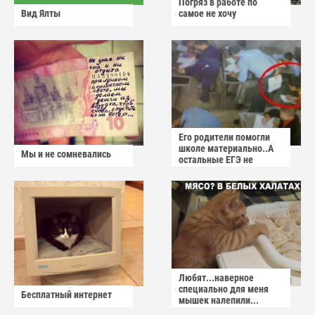
Погряз в работе по
Вид Ялты
самое не хочу
Его родители помогли
школе материально..А
Мы и не сомневались
остальные ЕГЭ не
сдадут
Любят...наверное
специально для меня
Бесплатный интернет
мышек налепили...