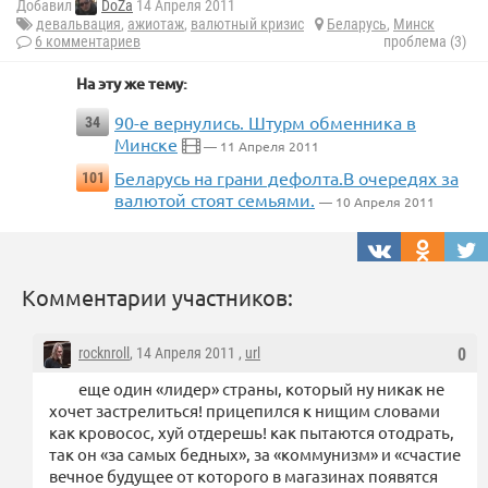
Добавил
DoZa
14 Апреля 2011
девальвация
,
ажиотаж
,
валютный кризис
Беларусь
,
Минск
6 комментариев
проблема (3)
На эту же тему:
90-е вернулись. Штурм обменника в
34
Минске
— 11 Апреля 2011
Беларусь на грани дефолта.В очередях за
101
валютой стоят семьями.
— 10 Апреля 2011
Комментарии участников:
rocknroll
, 14 Апреля 2011 ,
url
0
еще один «лидер» страны, который ну никак не
хочет застрелиться! прицепился к нищим словами
как кровосос, хуй отдерешь! как пытаются отодрать,
так он «за самых бедных», за «коммунизм» и «счастие
вечное будущее от которого в магазинах появятся