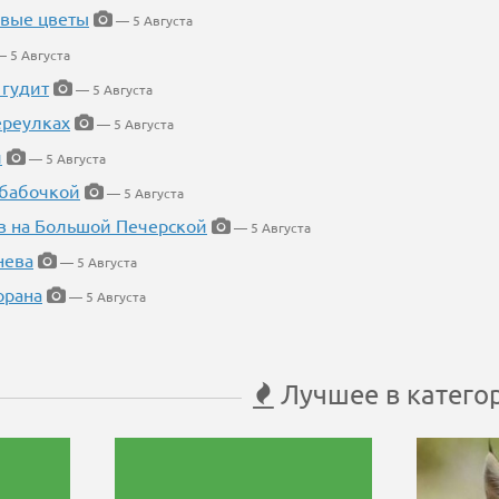
евые цветы
— 5 Августа
 5 Августа
 гудит
— 5 Августа
ереулках
— 5 Августа
й
— 5 Августа
 бабочкой
— 5 Августа
в на Большой Печерской
— 5 Августа
нева
— 5 Августа
орана
— 5 Августа
Лучшее в катего