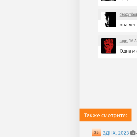
deoxyribo
она лет
rage
, 16 
Одна ми
Также смотрите:
ВДНХ, 2023
25