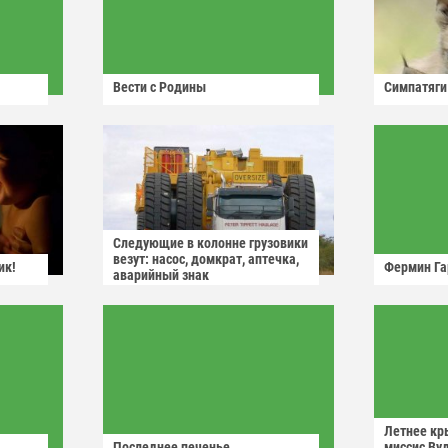
Вести с Родины
Симпатяги
Следующие в колонне грузовики
везут: насос, домкрат, аптечка,
ик!
Фермин Га
аварийный знак
Летнее кр
Последнее печенье
миссис Ву