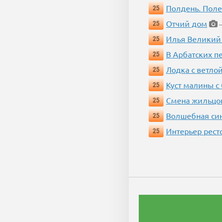
Полдень. Пол
25
Отчий дом
25
—
Илья Великий
25
В Арбатских п
25
Лодка с ветло
25
Куст малины с
25
Смена жильцо
25
Волшебная си
25
Интерьер рест
25