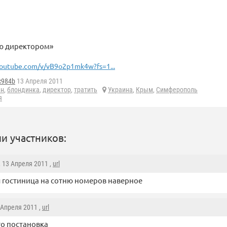
аю директором»
outube.com/v/vB9o2p1mk4w?fs=1...
c984b
13 Апреля 2011
ин
,
блондинка
,
директор
,
тратить
Украина
,
Крым
,
Симферополь
я
и участников:
, 13 Апреля 2011 ,
url
ы гостиница на сотню номеров наверное
4 Апреля 2011 ,
url
то постановка