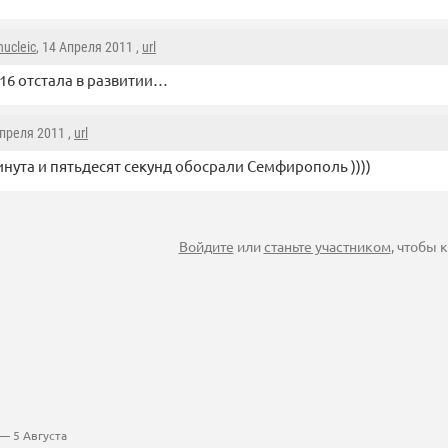
nucleic
, 14 Апреля 2011 ,
url
 16 отстала в развитии…
Апреля 2011 ,
url
нута и пятьдесят секунд обосрали Семфирополь ))))
Войдите
или
станьте участником
, чтобы
— 5 Августа