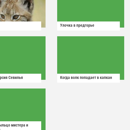
Улочка в предгорье
рсия Севилья
Когда волк попадает в капкан
ыльцо мистера и
д