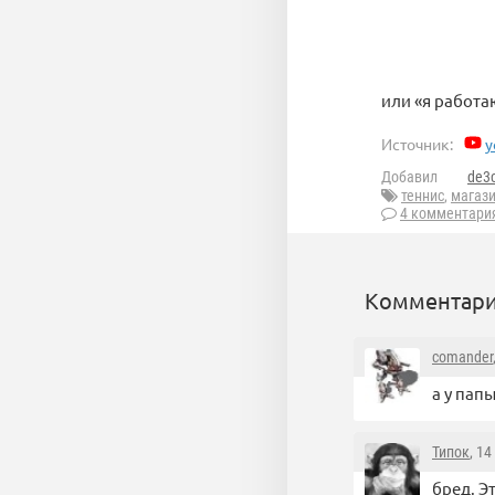
или «я работ
Источник:
y
Добавил
de3
теннис
,
магаз
4 комментари
Комментари
comander
а у пап
Типок
, 1
бред. Э