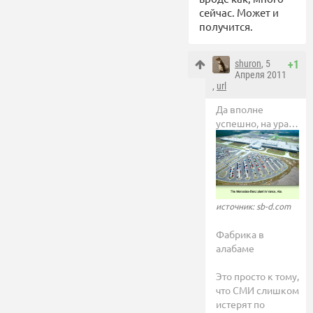
сейчас. Может и
получится.
shuron
, 5
+1
Апреля 2011
,
url
Да вполне
успешно, на ура…
источник: sb-d.com
Фабрика в
алабаме
Это просто к тому,
что СМИ слишком
истерят по