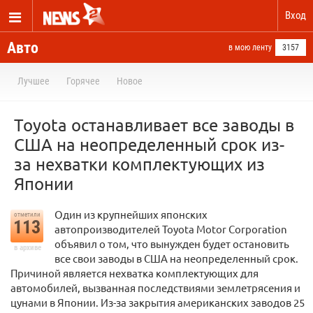
Вход
Авто
в мою ленту
3157
Лучшее
Горячее
Новое
Toyota останавливает все заводы в
США на неопределенный срок из-
за нехватки комплектующих из
Японии
Один из крупнейших японских
отметили
113
автопроизводителей Toyota Motor Corporation
объявил о том, что вынужден будет остановить
в архиве
все свои заводы в США на неопределенный срок.
Причиной является нехватка комплектующих для
автомобилей, вызванная последствиями землетрясения и
цунами в Японии. Из-за закрытия американских заводов 25