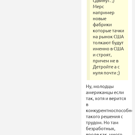
сдвинут. ;)
Мерс
например
новые
фабрики
которые тачки
на рынок США
толкают будут
именно в США
и строят,
причем не в
Детройте а с
нуля почти ;)
Ну, молодцы
американцы если
так, хотя и верится
в
конкурентноспособно
такого решения с
трудом. Но там
безработных,
вроде как, много