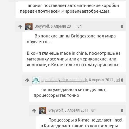
япония поставляет автоматические коробки
передач почти всем мировым автобрендам
GreyWolf
, 6 Апреля 2011 ,
url
0
В японские шины Bridgestone пол мира
обувается…
В комп глянешь made in china, посмотришь на
материнку все чипы или американские, или
японские, в Китае только на плату припаяны…
openid.batyrshin.name-bash
, 8 Апреля 2011 ,
url
0
чипы уже давно в китае делают,
процессоры так точно
GreyWolf
, 8 Апреля 2011 ,
url
0
Процессоры в Китае не делают, Intel
в Китае делает какие-то контроллеры