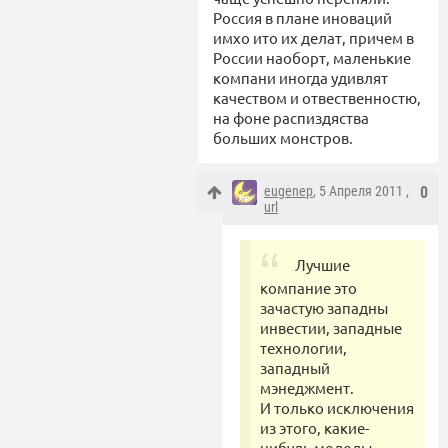
Россия в плане иноваций
имхо ито их делат, причем в
России наоборт, маленькие
компани иногда удивлят
качеством и отвественностю,
на фоне распиздяства
больших монстров.
eugenep
, 5 Апреля 2011 ,
0
url
Лучшие
компание это
зачастую западны
инвестии, западные
технологии,
западный
мэнеджмент.
И только исключения
из этого, какие-
нибудь молоды