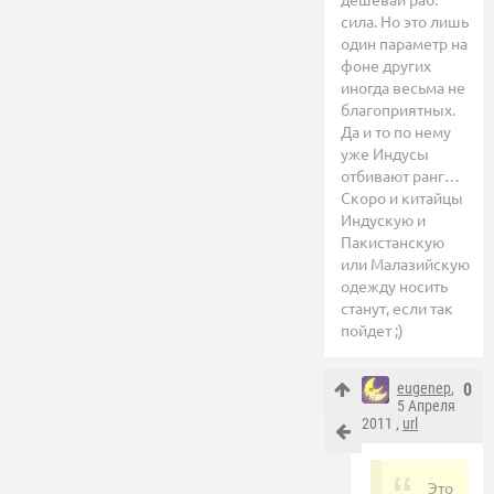
сила. Но это лишь
один параметр на
фоне других
иногда весьма не
благоприятных.
Да и то по нему
уже Индусы
отбивают ранг…
Скоро и китайцы
Индускую и
Пакистанскую
или Малазийскую
одежду носить
станут, если так
пойдет ;)
eugenep
,
0
5 Апреля
2011 ,
url
Это