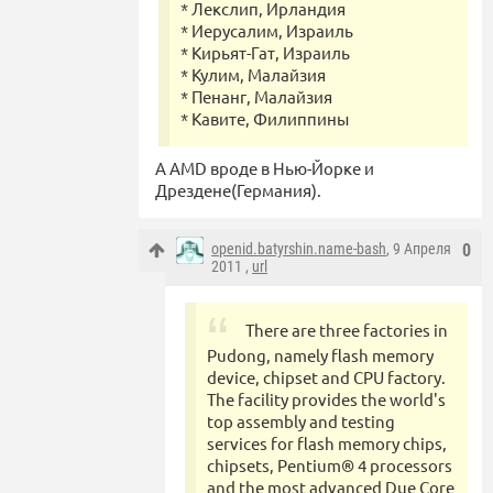
* Лекслип, Ирландия
* Иерусалим, Израиль
* Кирьят-Гат, Израиль
* Кулим, Малайзия
* Пенанг, Малайзия
* Кавите, Филиппины
А AMD вроде в Нью-Йорке и
Дрездене(Германия).
openid.batyrshin.name-bash
, 9 Апреля
0
2011 ,
url
There are three factories in
Pudong, namely flash memory
device, chipset and CPU factory.
The facility provides the world's
top assembly and testing
services for flash memory chips,
chipsets, Pentium® 4 processors
and the most advanced Due Core