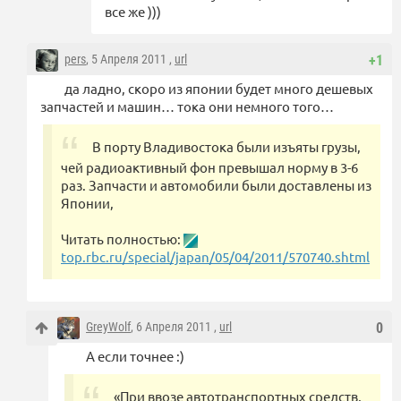
все же )))
pers
, 5 Апреля 2011 ,
url
+1
да ладно, скоро из японии будет много дешевых
запчастей и машин… тока они немного того…
В порту Владивостока были изъяты грузы,
чей радиоактивный фон превышал норму в 3-6
раз. Запчасти и автомобили были доставлены из
Японии,
Читать полностью:
top.rbc.ru/special/japan/05/04/2011/570740.shtml
GreyWolf
, 6 Апреля 2011 ,
url
0
А если точнее :)
«При ввозе автотранспортных средств,