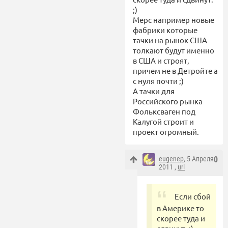
;)
Мерс например новые
фабрики которые
тачки на рынок США
толкают будут именно
в США и строят,
причем не в Детройте а
с нуля почти ;)
А тачки для
Российского рынка
Фольксваген под
Калугой строит и
проект огромный.
eugenep
, 5 Апреля
0
2011 ,
url
Если сбой
в Америке то
скорее туда и