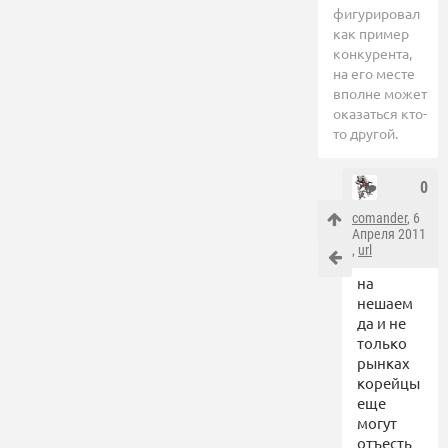
фигурировал
как пример
конкурента,
на его месте
вполне может
оказаться кто-
то другой.
0
comander
, 6
Апреля 2011
,
url
на
нешаем
да и не
только
рынках
корейцы
еще
могут
отъесть