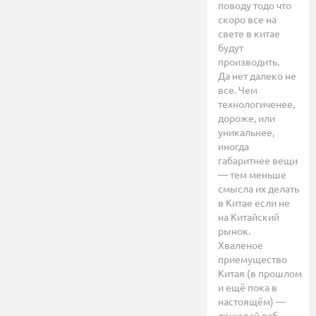
поводу тодо что
скоро все на
свете в китае
будут
производить.
Да нет далеко не
все. Чем
технологиченее,
дороже, или
уникальнее,
иногда
габаритнее вещи
— тем меньше
смысла их делать
в Китае если не
на Китайский
рынок.
Хваленое
приемущество
Китая (в прошлом
и ещё пока в
настоящём) —
дешевай раб.