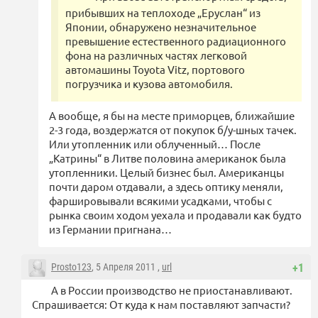
прибывших на теплоходе „Еруслан“ из
Японии, обнаружено незначительное
превышение естественного радиационного
фона на различных частях легковой
автомашины Toyota Vitz, портового
погрузчика и кузова автомобиля.
А вообще, я бы на месте приморцев, ближайшие
2-3 года, воздержатся от покупок б/у-шных тачек.
Или утопленник или облученный… После
„Катрины“ в Литве половина американок была
утопленники. Целый бизнес был. Американцы
почти даром отдавали, а здесь оптику меняли,
фаршировывали всякими усадками, чтобы с
рынка своим ходом уехала и продавали как будто
из Германии пригнана…
Prosto123
, 5 Апреля 2011 ,
url
+1
А в России производство не приостанавливают.
Спрашивается: От куда к нам поставляют запчасти?