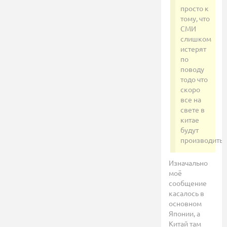
просто к
тому, что
СМИ
слишком
истерят
по
поводу
тодо что
скоро
все на
свете в
китае
будут
производить.
Изначально
моё
сообщение
касалось в
основном
Японии, а
Китай там