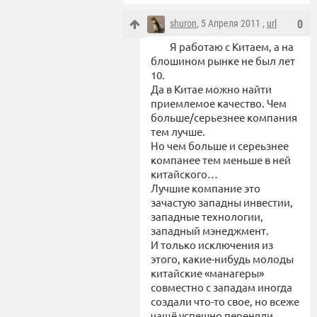
shuron
, 5 Апреля 2011 ,
url
0
Я работаю с Китаем, а на
блошином рынке не был лет
10.
Да в Китае можно найти
приемлемое качество. Чем
больше/серьезнее компания
тем лучше.
Но чем больше и сереьзнее
компанее тем меньше в ней
китайского…
Лучшие компание это
зачастую западны инвестии,
западные технологии,
западный мэнеджмент.
И только исключения из
этого, какие-нибудь молоды
китайские «манагеры»
совместно с западам иногда
создали что-то свое, но всеже
чащё успешно переняли.