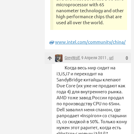
microprocessor with 65
nanometer technology and other
high performance chips that are
used all over the world.
www.intel.com/community/china/
GreyWolf
, 9 Апреля 2011 ,
url
0
Когда весь мир сидит на
i3,i5,i7 и переходит на
SandyBridge китайцы клепают
Due Core (их уже не продают как
года 4) для внутреннего рынка.
AMD тоже завод России продал
по производству CPU по 65нм.
Dell завалил меня спамом, где
рапродает «Inspiron» со старыми
i3, со скидкой в 50%. Только кому
нужен этот раритет, когда есть
«Vostro» с новым i3/i5/i7,