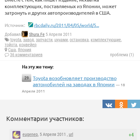
комплектующих, поставляемых из Японии, может
затронуть и других автопроизводителей в США.
Источник:
rbcdaily.ru/2011/04/05/world/5...
Добавил
Shura.Fe
5 Апреля 2011
toyota
,
завод
,
запчасти
,
цунами
,
остановка
,
комплектующие
,
тойота
,
конвейер
Сша
,
Япония
36 комментариев
проблема (1)
На эту же тему:
Toyota возобновляет производство
29
автомобилей на заводах в Японии
— 18
Апреля 2011
Комментарии участников:
eugenep
, 5 Апреля 2011 ,
url
+4