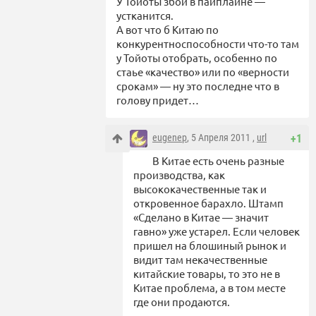
У Тойоты збой в пайплайне —
устканится.
А вот что б Китаю по
конкурентноспособности что-то там
у Тойоты отобрать, особенно по
стаье «качество» или по «верности
срокам» — ну это последне что в
голову придет…
eugenep
, 5 Апреля 2011 ,
url
+1
В Китае есть очень разные
производства, как
высококачественные так и
откровенное барахло. Штамп
«Сделано в Китае — значит
гавно» уже устарел. Если человек
пришел на блошиный рынок и
видит там некачественные
китайские товары, то это не в
Китае проблема, а в том месте
где они продаются.