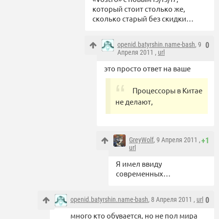
который стоит столько же,
сколько старый без скидки…
openid.batyrshin.name-bash
, 9
0
Апреля 2011 ,
url
это просто ответ на ваше
Процессоры в Китае
не делают,
GreyWolf
, 9 Апреля 2011 ,
+1
url
Я имел ввиду
современных…
openid.batyrshin.name-bash
, 8 Апреля 2011 ,
url
0
много кто обувается, но не пол мира