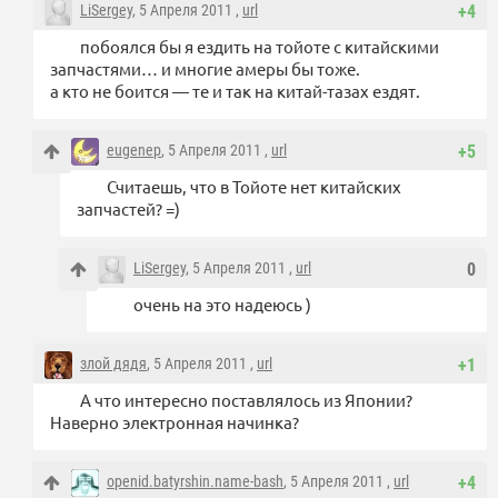
LiSergey
, 5 Апреля 2011 ,
url
+4
побоялся бы я ездить на тойоте с китайскими
запчастями… и многие амеры бы тоже.
а кто не боится — те и так на китай-тазах ездят.
eugenep
, 5 Апреля 2011 ,
url
+5
Считаешь, что в Тойоте нет китайских
запчастей? =)
LiSergey
, 5 Апреля 2011 ,
url
0
очень на это надеюсь )
злой дядя
, 5 Апреля 2011 ,
url
+1
А что интересно поставлялось из Японии?
Наверно электронная начинка?
openid.batyrshin.name-bash
, 5 Апреля 2011 ,
url
+4