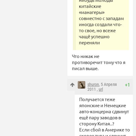
китайские
«манагеры»
совместно с западам
иногда создали что-
то свое, но всеже
чащё успешно
переняли
Что никак не
противоречит тому что я
писал выше.
shuron
, 5 Апреля
+1
2011 ,
url
Получается теже
японские и Немецкие
авто-концерна сдвинут
ещё пару заводов в
сторону Китая..?
Если сбой в Америке то
скорее туда и сдвинут.