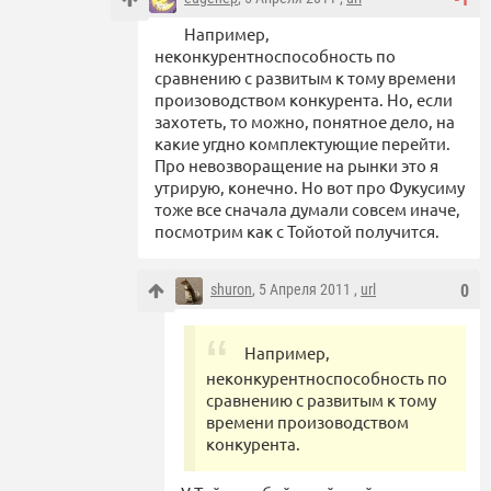
Например,
неконкурентноспособность по
сравнению с развитым к тому времени
произоводством конкурента. Но, если
захотеть, то можно, понятное дело, на
какие угдно комплектующие перейти.
Про невозворащение на рынки это я
утрирую, конечно. Но вот про Фукусиму
тоже все сначала думали совсем иначе,
посмотрим как с Тойотой получится.
shuron
, 5 Апреля 2011 ,
url
0
Например,
неконкурентноспособность по
сравнению с развитым к тому
времени произоводством
конкурента.