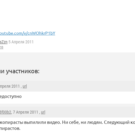
outube.com/v/cnWOhkrP1bY
sZzn
5 Апреля 2011
ев
и участников:
Апреля 2011 ,
url
едоступно
8f00b2
, 7 Апреля 2011 ,
url
копирасты выпилили видео. Ни себе, ни людям. Следующий ко
опирастов.