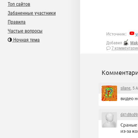
Топ сайтов
Забаненные участники
Правила
Частые вопросы
Источник:
y
Ночная тема
Добавил
Mak
7 комментари
Комментари
silane
, 5 
видео н
d41d8cd9
Сраные 
из-за к