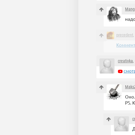
Mang
надо
precedent
,
Коммент
creativka
,
смот
Maks
Оно.
PS. 
c
Д