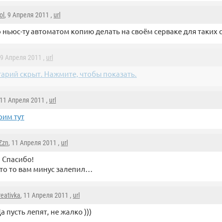
ol
, 9 Апреля 2011 ,
url
 ньюс-ту автоматом копию делать на своём серваке для таких 
 9 Апреля 2011 ,
url
арий скрыт. Нажмите, чтобы показать.
 11 Апреля 2011 ,
url
рим тут
Zzn
, 11 Апреля 2011 ,
url
 Спасибо!
Кто то вам минус залепил…
reativka
, 11 Апреля 2011 ,
url
а пусть лепят, не жалко )))