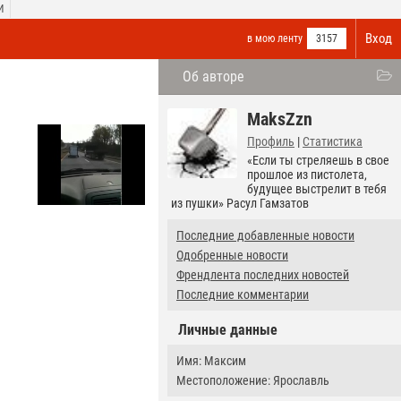
И
Вход
в мою ленту
3157
Об авторе
MaksZzn
Профиль
|
Статистика
«Если ты стреляешь в свое
прошлое из пистолета,
будущее выстрелит в тебя
из пушки» Расул Гамзатов
Последние добавленные новости
Одобренные новости
Френдлента последних новостей
Последние комментарии
Личные данные
Имя: Максим
Местоположение: Ярославль