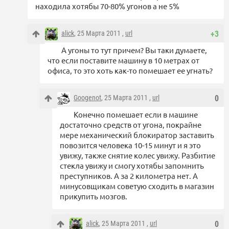
находила хотябы 70-80% угонов а не 5%
alick
, 25 Марта 2011 ,
url
+3
А угоны то тут причем? Вы таки думаете,
что если поставите машину в 10 метрах от
офиса, то это хоть как-то помешает ее угнать?
Googenot
, 25 Марта 2011 ,
url
0
Конечно помешает если в машине
достаточно средств от угона, покрайне
мере механический блокиратор заставить
повозится человека 10-15 минут и я это
увижу, также снятие колес увижу. Разбитие
стекла увижу и смогу хотябы запомнить
преступников. А за 2 километра нет. А
минусовщикам советую сходить в магазин
прикупить мозгов.
alick
, 25 Марта 2011 ,
url
0