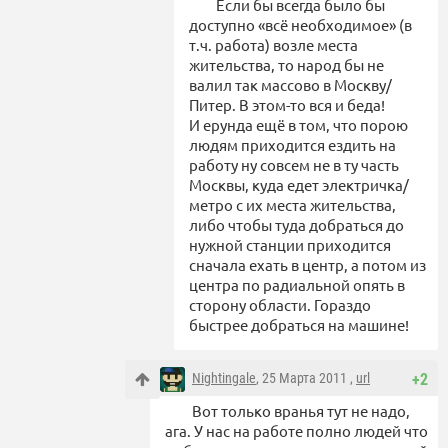
Если бы всегда было бы
доступно «всё необходимое» (в
т.ч. работа) возле места
жительства, то народ бы не
валил так массово в Москву/
Питер. В этом-то вся и беда!
И ерунда ещё в том, что порою
людям приходится ездить на
работу ну совсем не в ту часть
Москвы, куда едет электричка/
метро с их места жительства,
либо чтобы туда добраться до
нужной станции приходится
сначала ехать в центр, а потом из
центра по радиальной опять в
сторону области. Гораздо
быстрее добраться на машине!
Nightingale
, 25 Марта 2011 ,
url
+2
Вот только вранья тут не надо,
ага. У нас на работе полно людей что