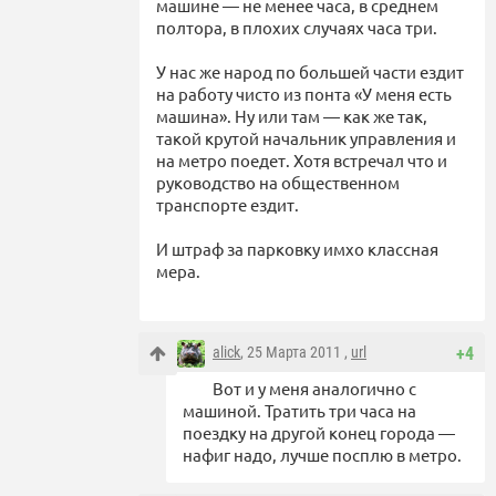
машине — не менее часа, в среднем
полтора, в плохих случаях часа три.
У нас же народ по большей части ездит
на работу чисто из понта «У меня есть
машина». Ну или там — как же так,
такой крутой начальник управления и
на метро поедет. Хотя встречал что и
руководство на общественном
транспорте ездит.
И штраф за парковку имхо классная
мера.
alick
, 25 Марта 2011 ,
url
+4
Вот и у меня аналогично с
машиной. Тратить три часа на
поездку на другой конец города —
нафиг надо, лучше посплю в метро.