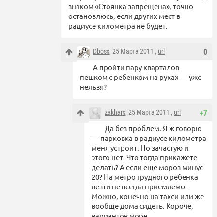
знаком «Стоянка запрещена», точно
остановлюсь, если других мест в
радиусе километра не будет.
Dboss
, 25 Марта 2011 ,
url
0
А пройти пару кварталов
пешком с ребенком на руках — уже
нельзя?
zakhars
, 25 Марта 2011 ,
url
+7
Да без проблем. Я ж говорю
— парковка в радиусе километра
меня устроит. Но зачастую и
этого нет. Что тогда прикажете
делать? А если еще мороз минус
20? На метро грудного ребенка
везти не всегда приемлемо.
Можно, конечно на такси или же
вообще дома сидеть. Короче,
вариантов море.