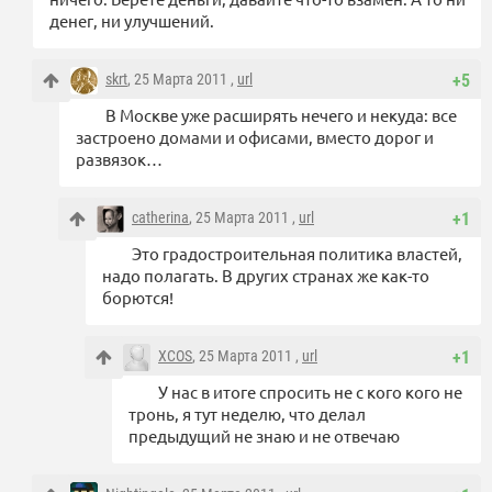
денег, ни улучшений.
skrt
, 25 Марта 2011 ,
url
+5
В Москве уже расширять нечего и некуда: все
застроено домами и офисами, вместо дорог и
развязок…
catherina
, 25 Марта 2011 ,
url
+1
Это градостроительная политика властей,
надо полагать. В других странах же как-то
борются!
XCOS
, 25 Марта 2011 ,
url
+1
У нас в итоге спросить не с кого кого не
тронь, я тут неделю, что делал
предыдущий не знаю и не отвечаю