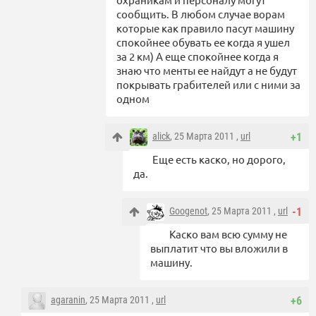
сообщить. В любом случае ворам
которые как правило пасут машину
спокойнее обувать ее когда я ушел
за 2 км) А еще спокойнее когда я
знаю что менты ее найдут а не будут
покрывать грабителей или с ними за
одном
alick
, 25 Марта 2011 ,
url
+1
Еще есть каско, но дорого,
да.
Googenot
, 25 Марта 2011 ,
url
-1
Каско вам всю сумму не
выплатит что вы вложили в
машину.
agaranin
, 25 Марта 2011 ,
url
+6