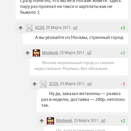
Сразу понятно, что вы не в Москве живете. Здесь
пару раз проехал на такси и зарплаты как не
бывало :)
XCOS
, 25 Марта 2011 ,
url
+5
А вы уезжайте из Москвы, стремный город
Mindwork
, 25 Марта 2011 ,
url
+1
Вполне нормальный город со своими
недостатками. Реально, без обожания.
XCOS
, 25 Марта 2011 ,
url
-1
Ну да, заказал витамины — развоз
раз в неделю, доставка — 200р, неплохо
так.
Mindwork
, 25 Марта 2011 ,
url
+2
Ок, куда по-вашему стоит