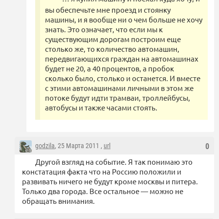
вы обеспечьте мне проезд и стоянку
машины, и я вообще ни о чем больше не хочу
знать. Это означает, что если мы к
существующим дорогам построим еще
столько же, то количество автомашин,
передвигающихся граждан на автомашинах
будет не 20, а 40 процентов, а пробок
сколько было, столько и останется. И вместе
с этими автомашинами личными в этом же
потоке будут идти трамваи, троллейбусы,
автобусы и также часами стоять.
godzila
, 25 Марта 2011 ,
url
0
Другой взгляд на событие. Я так понимаю это
констатация факта что на Россию положили и
развивать ничего не будут кроме москвы и питера.
Только два города. Все остальное — можно не
обращать внимания.