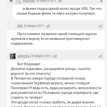
agaranin
, 25 Марта 2011 ,
url
0
в финке подоходный налог вроде 50%. Так что
самые бедные фины 1к евро на руки получают.
X86
, 25 Марта 2011 ,
url
+2
Пусть меняют название своей гниющей партии
жуликов и воров, если название противоречит
содержанию.
catherina
, 25 Марта 2011 ,
url
+2
Вот блджади!
Делайте парковки, расширяйте улицы, стройте
дороги! За что платить?
В Питере на севере города сплошной позор:
тонюсенькая Торфяная дорога, вечно стоящая
Пионерка! И ведь есть, куда расширять, возможности
для развития есть! Половина города перекрыта, где
ставить-то теперь?
Эти уроды могут только грабить, не давая взамен
ничего. Берете деньги, давайте что-то взамен. А то ни