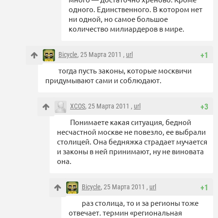
одного. Единственного. В котором нет
ни одной, но самое большое
количество милиардеров в мире.
Bicycle
, 25 Марта 2011 ,
url
+1
тогда пусть законы, которые москвичи
придумывают сами и соблюдают.
XCOS
, 25 Марта 2011 ,
url
+3
Понимаете какая ситуация, бедной
несчастной москве не повезло, ее выбрали
столицей. Она бедняжка страдает мучается
и законы в ней принимают, ну не виновата
она.
Bicycle
, 25 Марта 2011 ,
url
+1
раз столица, то и за регионы тоже
отвечает. термин «региональная