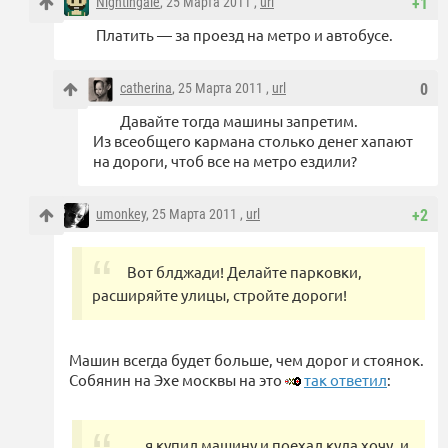
Nightingale
, 25 Марта 2011 ,
url
+1
Платить — за проезд на метро и автобусе.
catherina
, 25 Марта 2011 ,
url
0
Давайте тогда машины запретим.
Из всеобщего кармана столько денег хапают
на дороги, чтоб все на метро ездили?
umonkey
, 25 Марта 2011 ,
url
+2
Вот блджади! Делайте парковки,
расширяйте улицы, стройте дороги!
Машин всегда будет больше, чем дорог и стоянок.
Собянин на Эхе москвы на это
так ответил
:
… я купил машину и поехал куда хочу, и