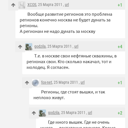
XCOS
, 25 Марта 2011 ,
url
+1
Вообще развитие регионов это проблема
регионов конечно москва не будет думать за
регионы.
А регионам не надо думать за москву
godzila
, 25 Марта 2011 ,
url
+4
Т.е. в москве свои нефтяные скважины, в
регионах свои. Кто сколько накачал, тот и
молодец. Я согласен.
fox-net
, 25 Марта 2011 ,
url
+1
Регионы, где стоят вышки, и так
неплохо живут.
godzila
, 25 Марта 2011 ,
url
+2
Где много вышек. Где не очень
много — достаточно хреново. Кроме