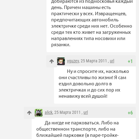
добираются из подмосковья каждый
день. Причем машины есть
практически у всех. Извращенцев,
предпочитающих автомобиль
электричке среди них нет. Особенно
среди тех кто живет на загруженных
направлениях типа носовихи или
рязанки.
vguzev
, 25 Марта 2011 ,
url
+1
Ну и спросите их, насколько
они счастливы по жизни! Я сам
ездил довольно долго в
электричках и до сих пор их
ненавижу всей душой!
alick
, 25 Марта 2011 ,
url
+6
Да нигде не парковаться. Либо на
общественном транспорте, либо на
ближайшей парковке (в паре-тройке-