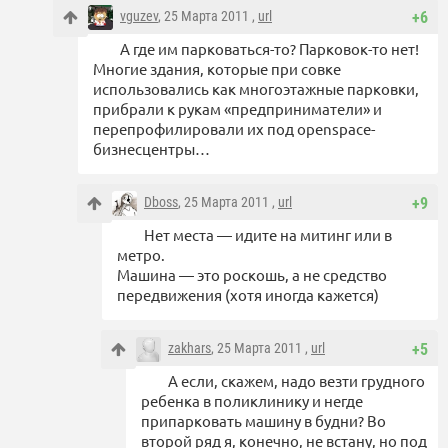
vguzev
, 25 Марта 2011 ,
url
+6
А где им парковаться-то? Парковок-то нет!
Многие здания, которые при совке
использовались как многоэтажные парковки,
прибрали к рукам «предприниматели» и
перепрофилировали их под openspace-
бизнесцентры…
Dboss
, 25 Марта 2011 ,
url
+9
Нет места — идите на митинг или в
метро.
Машина — это роскошь, а не средство
передвижения (хотя иногда кажется)
zakhars
, 25 Марта 2011 ,
url
+5
А если, скажем, надо везти грудного
ребенка в поликлинику и негде
припарковать машину в будни? Во
второй ряд я, конечно, не встану, но под