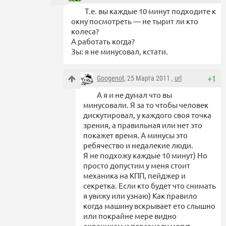
Т.е. вы каждые 10 минут подходите к
окну посмотреть — не тырит ли кто
колеса?
А работать когда?
Зы: я не минусовал, кстати.
Googenot
, 25 Марта 2011 ,
url
+1
А я и не думал что вы
минусовали. Я за то чтобы человек
дискутировал, у каждого своя точка
зрения, а правильная или нет это
покажет время. А минусы это
ребячество и недалекие люди.
Я не подхожу каждые 10 минут) Но
просто допустим у меня стоит
механика на КПП, пейджер и
секретка. Если кто будет что снимать
я увижу или узнаю) Как правило
когда машину вскрывает ето слышно
или покрайне мере видно
охраникам и персоналу могут