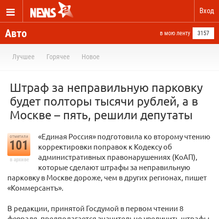
Вход
Авто
в мою ленту
3157
Лучшее
Горячее
Новое
Штраф за неправильную парковку
будет полторы тысячи рублей, а в
Москве – пять, решили депутаты
«Единая Россия» подготовила ко второму чтению
отметили
101
корректировки поправок к Кодексу об
административных правонарушениях (КоАП),
в архиве
которые сделают штрафы за неправильную
парковку в Москве дороже, чем в других регионах, пишет
«Коммерсантъ».
В редакции, принятой Госдумой в первом чтении 8
февраля, предполагается значительно увеличить штрафы