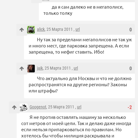
да я сам далеко не в мегаполисе,
только толку
alick
, 25 Марта 2011 ,
url
0
Ну так за пределами мегаполисов не так уж
и много мест, где парковка запрещена. А если
запрещена, то нефиг ставить. Ибо!
jaik
, 25 Марта 2011 ,
url
0
Что актуально для Москвы и что не должно
распространятся на другие регионы? Законы
или штрафы?
Googenot
, 25 Марта 2011 ,
url
-2
Я не против оставлять машину за несколько
сот метров от моей цели. Так и делаю даже иногда
если нельзя припарковаться по правилам. Но
хотелось бы чтобы милиция раскрывала и