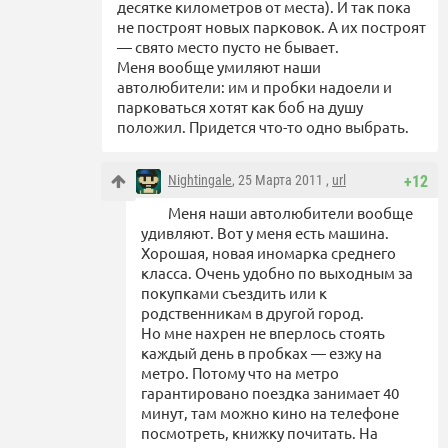
десятке километров от места). И так пока
не построят новых парковок. А их построят
— свято место пусто не бывает.
Меня вообще умиляют наши
автолюбители: им и пробки надоели и
парковаться хотят как боб на душу
положил. Придется что-то одно выбрать.
Nightingale
, 25 Марта 2011 ,
url
+12
Меня наши автолюбители вообще
удивляют. Вот у меня есть машина.
Хорошая, новая иномарка среднего
класса. Очень удобно по выходным за
покупками съездить или к
родственникам в другой город.
Но мне нахрен не вперлось стоять
каждый день в пробках — езжу на
метро. Потому что на метро
гарантировано поездка занимает 40
минут, там можно кино на телефоне
посмотреть, книжку почитать. На