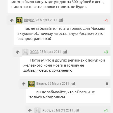
можно было кинуть где угодно за 300 рублей в день,
никто частные парковки строить не будет.
Bicycle
, 25 Марта 2011 ,
url
-1
так не забывайте, что это только для Москвы
актуально!.. почему на остальную Россию-то это
распространяется?
XCOS
, 25 Марта 2011 ,
url
+3
Потому, что в других регионах с покупкой
железного коня мозги в голову не
добавляются, к сожалению
Bicycle
, 25 Марта 2011 ,
url
0
вы не забывайте, что в России не
только мегаполисы.
XCOS
, 25 Марта 2011 ,
url
+1