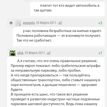
платит тот кто водит автомобиль я
так щитаю
agaranin
, 25 Марта 2011 ,
url
+3
у нас половина безработных на каенах ездиет.
Половина работающих — зп в конверте получает.
Так что не сработает.
alick
, 25 Марта 2011 ,
url
+7
А я считаю, что это очень правильное решение.
Пример европ показал: либо грабительские штрафы
за неправильную парковку, либо пробки.
А что негде припарковаться — так пользуйтесь
общественным транспортом, либо ставьте машину в
паре километров, а дальше пешочком — здоровее
будете.
В принципе есть шанс, что такое вот решение
приведет к развитию индустрии частных подземных
парковок шаговой доступности. Ведь пока машину