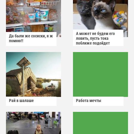
А может не будем его
Да были же сосиски, я ж
ловить, пусть тока
помню!!
поближе подойдет
Рай в шалаше
Работа мечты