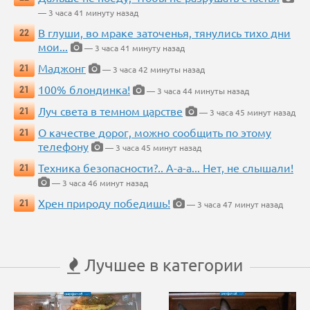
— 3 часа 41 минуту назад
В глуши, во мраке заточенья, тянулись тихо дни
22
мои...
— 3 часа 41 минуту назад
Маджонг
21
— 3 часа 42 минуты назад
100% блондинка!
21
— 3 часа 44 минуты назад
Луч света в темном царстве
21
— 3 часа 45 минут назад
О качестве дорог, можно сообщить по этому
21
телефону
— 3 часа 45 минут назад
Техника безопасности?.. А-а-а... Нет, не слышали!
21
— 3 часа 46 минут назад
Хрен природу победишь!
21
— 3 часа 47 минут назад
Лучшее в категории