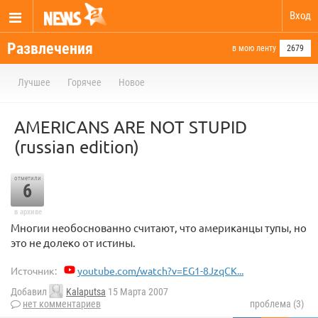
Вход
Развлечения
в мою ленту
2679
Лучшее
Горячее
Новое
AMERICANS ARE NOT STUPID
(russian edition)
отметили
6
в архиве
Многии необоснованно считают, что американцы тупы, но
это не долеко от истины.
Источник:
youtube.com/watch?v=EG1-8JzqCK...
Добавил
Kalaputsa
15 Марта 2007
нет комментариев
проблема (3)