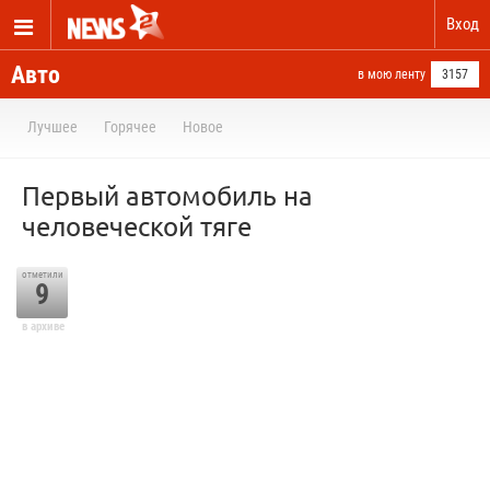
Вход
Авто
в мою ленту
3157
Лучшее
Горячее
Новое
Первый автомобиль на
человеческой тяге
отметили
9
в архиве