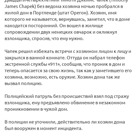
James Chapek) без ведома хозяина ночью пробрался в
жилой дом в Портленде (штат Орегон). Хозяин, имя
которого не называется, вернувшись, заметил, что в доме
находится посторонний. Он вошел в жилище
сопровождении двух немецких овчарок и окликнул
взломщика, спросив, что ему нужно.
Чапек решил избежать встречи с хозяином лицом к лицу и
закрылся в ванной комнате. Оттуда он набрал телефон
экстренной службы «911», сообщив, что проник в дом и
теперь опасается за свою жизнь, так как у заметившего его
хозяина, возможно, есть оружие. Хозяин дома так же
вызвал полицию.
Полицейский патруль без происшествий взял под стражу
взломщика, ему предъявлено обвинение в незаконном
проникновении в чужой дом.
В полиции не уточнили, действительно ли хозяин дома
был вооружен в момент инцидента.