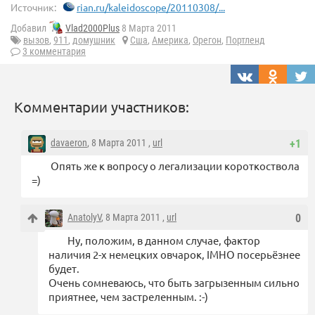
Источник:
rian.ru/kaleidoscope/20110308/...
Добавил
Vlad2000Plus
8 Марта 2011
вызов
,
911
,
домушник
Сша
,
Америка
,
Орегон
,
Портленд
3 комментария
Комментарии участников:
davaeron
, 8 Марта 2011 ,
url
+1
Опять же к вопросу о легализации короткоствола
=)
AnatolyV
, 8 Марта 2011 ,
url
0
Ну, положим, в данном случае, фактор
наличия 2-х немецких овчарок, IMHO посерьёзнее
будет.
Очень сомневаюсь, что быть загрызенным сильно
приятнее, чем застреленным. :-)