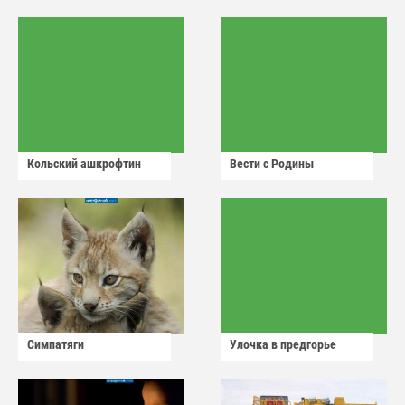
Кольский ашкрофтин
Вести с Родины
Симпатяги
Улочка в предгорье