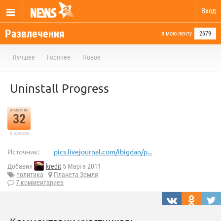
Вход
Развлечения
в мою ленту
2679
Лучшее
Горячее
Новое
Uninstall Progress
отметили
32
в архиве
Источник:
pics.livejournal.com/ibigdan/p...
Добавил
kredit
5 Марта 2011
политика
Планета Земля
7 комментариев