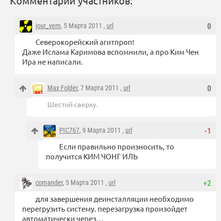
Комментарии участников:
jour_vern
, 5 Марта 2011 ,
url
0
Северокорейский агитпроп!
Даже Ислама Каримова вспомнили, а про Ким Чен
Ира не написали.
Max Folder
, 7 Марта 2011 ,
url
0
Шестой сверху.
PIC767
, 9 Марта 2011 ,
url
-1
Если правильно произносить, то
получится КИМ ЧОНГ ИЛЬ
comander
, 5 Марта 2011 ,
url
+2
для завершения деинсталляции необходимо
перегрузить систему. перезагрузка произойдет
автоматически через…