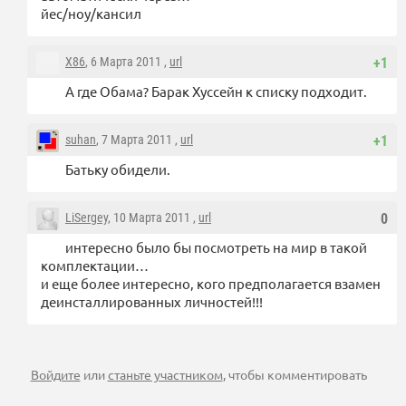
йес/ноу/кансил
X86
, 6 Марта 2011 ,
url
+1
А где Обама? Барак Хуссейн к списку подходит.
suhan
, 7 Марта 2011 ,
url
+1
Батьку обидели.
LiSergey
, 10 Марта 2011 ,
url
0
интересно было бы посмотреть на мир в такой
комплектации…
и еще более интересно, кого предполагается взамен
деинсталлированных личностей!!!
Войдите
или
станьте участником
, чтобы комментировать