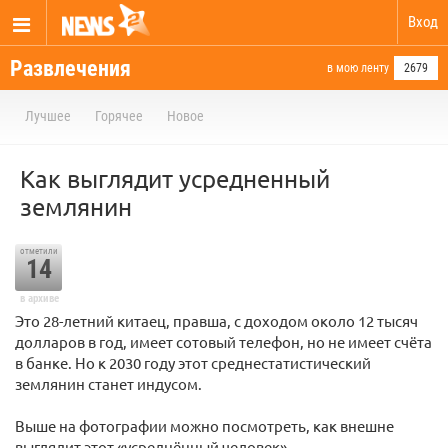
Вход
Развлечения
в мою ленту
2679
Лучшее
Горячее
Новое
Как выглядит усредненный
землянин
отметили
14
в архиве
Это 28-летний китаец, правша, с доходом около 12 тысяч
долларов в год, имеет сотовый телефон, но не имеет счёта
в банке. Но к 2030 году этот среднестатистический
землянин станет индусом.
Выше на фотографии можно посмотреть, как внешне
выглядит этот «усреднённый человек».