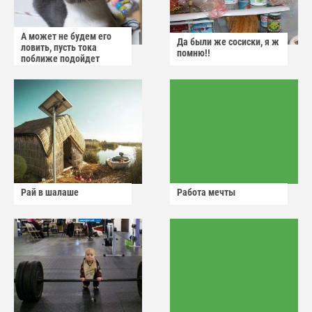
А может не будем его
Да были же сосиски, я ж
ловить, пусть тока
помню!!
поближе подойдет
Рай в шалаше
Работа мечты