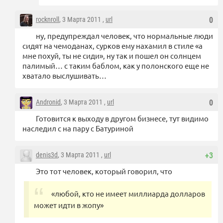
rocknroll
, 3 Марта 2011 ,
url
0
ну, предупреждал человек, что нормальные люди
сидят на чемоданах, сурков ему нахамил в стиле «а
мне похуй, ты не сиди», ну так и пошел он солнцем
палимый… с таким баблом, как у полонского еще не
хватало выслушивать…
Andronid
, 3 Марта 2011 ,
url
0
Готовится к выходу в другом бизнесе, тут видимо
наследил с на пару с Батуриной
denis3d
, 3 Марта 2011 ,
url
+3
Это тот человек, который говорил, что
«любой, кто не имеет миллиарда долларов
может идти в жопу»