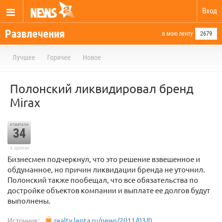
Вход
Развлечения
в мою ленту
2679
Лучшее
Горячее
Новое
Полонский ликвидировал бренд
Mirax
отметили
34
в архиве
Бизнесмен подчеркнул, что это решение взвешенное и
обдуманное, но причин ликвидации бренда не уточнил.
Полонский также пообещал, что все обязательства по
достройке объектов компании и выплате ее долгов будут
выполнены.
Источник:
realty.lenta.ru/news/2011/03/0...