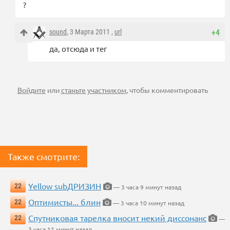
?
sound
, 3 Марта 2011 ,
url
+4
да, отсюда и тег
Войдите
или
станьте участником
, чтобы комментировать
Также смотрите:
Yellow subДРИЗИН
22
— 3 часа 9 минут назад
Оптимисты... блин
22
— 3 часа 10 минут назад
Спутниковая тарелка вносит некий диссонанс
22
—
3 часа 11 минут назад