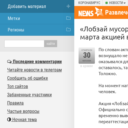
КОРОНАВИРУС
НОВОСТИ
Добавить материал
Развлеч
Метки
«Лобзай мусор
Регионы
марта акцией 
По словам акт
отметили
30
возмущало не т
оказывался дл
Последние комментарии
человек
в архиве
оставалось, т
Читайте новости в телеграм
Толокно.
Сообщить об ошибке
На момент нап
Топ сайтов
человек.
Забаненные участники
Правила
Акция «Лобзай
Официально с
Частые вопросы
временно выве
Ночная тема
переаттестаци