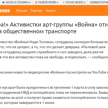
НАУКА И ТЕХНИКА
РАЗВЛЕЧЕНИЯ
КУХНЯ NEWS2
КОММЕНТАРИ
ения
Лучшее
Горячее
Новое
а!» Активистки арт-группы «Война» от
в общественном транспорте
ивистки «Войны» Нади Толокно, сотрудниц милиции больше вс
о, что их целуют, а то, что это делает девушка. «Половой шок
я сотрудниц мощнее служебного и сил заводить дела уже не
ак что все активистки пока на свободе, в подполье», — сообщил
исания новости видеоролик «Войны» посмотрели на YouTube 
 мусора» была приурочена к вступлению 1 марта в силу закона
отрудников МВД в полицейских пока не переименовали. Бы
дены за штат и получат право назваться полицейскими тольк
и, которая завершится к 1 июня.