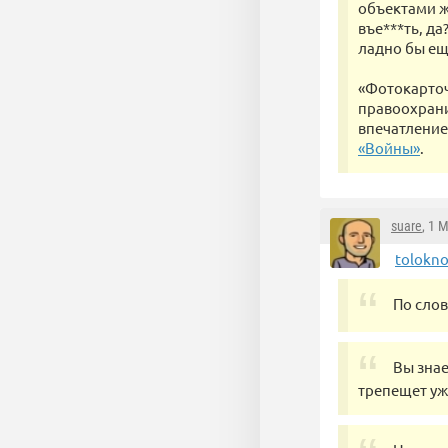
объектами ж
въе***ть, да
ладно бы ещ
«Фотокарточ
правоохрани
впечатление
«Войны»
.
suare
, 1 
tolokn
По слов
Вы знае
трепещет уж