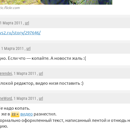
ic.flickr.com
 1 Марта 2011 ,
url
s2.ru/story/297646/
, 1 Марта 2011 ,
url
но. Если что — копайте. А новости жаль :(
erendei
, 1 Марта 2011 ,
url
лохой редактор, видео низя поставить :)
heWord
, 1 Марта 2011 ,
url
е надо копать.
 же в
видео
разместил.
22
нормально оформленный текст, написанный лентой и отнюдь 
цию.