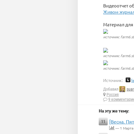
Видеоотчет об
Живом журнал
Материал для 
источник: farm6.st
источник: farm6.st
источник: farm6.st
Источник:
l
Добавил
suar
Россия
9 комментари
На эту же тему:
[Весна. Пя
11
— 1 Марта