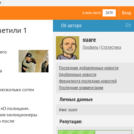
И
Вход
в мою ленту
2679
Об авторе
метили 1
suare
Профиль
|
Статистика
его
Последние добавленные новости
а
Одобренные новости
Френдлента последних новостей
Последние комментарии
несколько сотен
Личные данные
 «О полиции».
Имя: suare
вшие милиционеры
о после
Репутация: