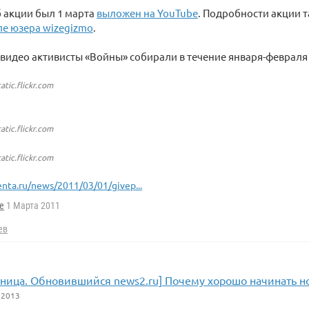
 акции был 1 марта
выложен на YouTube
. Подробности акции т
е юзера wizegizmo
.
видео активисты «Войны» собирали в течение января-февраля 
atic.flickr.com
atic.flickr.com
atic.flickr.com
enta.ru/news/2011/03/01/givep...
e
1 Марта 2011
ев
тница. Обновившийся news2.ru] Почему хорошо начинать н
 2013