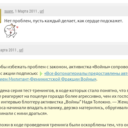
suare
, 1 Марта 2011 ,
url
Нет проблем, пусть каждый делает, как сердце подскажет.
Марта 2011 ,
url
обы избежать проблем с законом, активистка «Войны» сопров
с акции подписью:
«Все фотоматериалы предоставлены авт
ием Милитант-Феминистской Фракции Войны»
.
дена серия тест-тренингов, в ходе которых стало понятно, что
 реагируют на поцелуи гораздо более агрессивно, чем их госп
в интервью блоггеру активистка „Войны“ Надя Толокно. — Же
оса начинали впадать в панику, дерзко матерились, обругивали
чинали с ними драться».
пожи в ходе проведения тренинга были оскорблены тем, что о