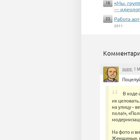
«Мы, груп
18
— идеолог
Работа ар
23
2011
Комментари
suare
, 1 
Поцелуй
В ходе
их целовать
на улицу – 
пола!», «По
модернизаци
На фото и в
Женщины», в