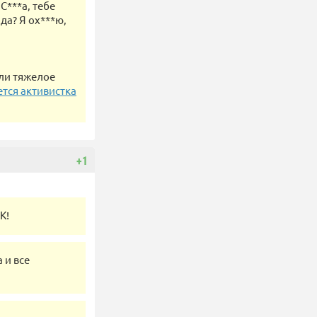
С***а, тебе
 да? Я ох***ю,
ли тяжелое
тся активистка
+1
К!
 и все