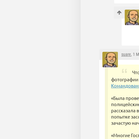
suare
, 1 
Чт
фотографии 
Командован
«Была прове
полицейские
рассказала 
попытке зас
зачастую на
«Многие Гос