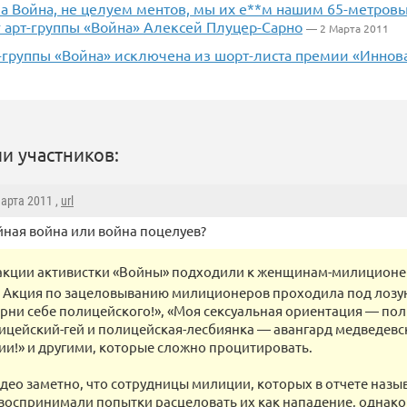
па Война, не целуем ментов, мы их е**м нашим 65-метров
 арт-группы «Война» Алексей Плуцер-Сарно
— 2 Марта 2011
т-группы «Война» исключена из шорт-листа премии «Иннов
и участников:
Марта 2011 ,
url
ная война или война поцелуев?
 акции активистки «Войны» подходили к женщинам-милиционе
. Акция по зацеловыванию милиционеров проходила под лозу
верни себе полицейского!», «Моя сексуальная ориентация — по
лицейский-гей и полицейская-лесбиянка — авангард медведевс
и!» и другими, которые сложно процитировать.
идео заметно, что сотрудницы милиции, которых в отчете наз
оспринимали попытки расцеловать их как нападение, однако