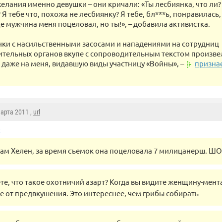
елания именно девушки – они кричали: «Ты лесбиянка, что ли? 
? Я тебе что, похожа не лесбиянку? Я тебе, бл***ь, понравилась,
е мужчина меня поцеловал, но ты!», – добавила активистка.
ки с насильственными засосами и нападениями на сотрудниц
тельных органов вкупе с сопроводительным текстом произве
 даже на меня, видавшую виды участницу «Войны», –
признае
Марта 2011 ,
url
o
ам Хелен, за время съемок она поцеловала 7 милицанерш. ШО
те, что такое охотничий азарт? Когда вы видите женщину-мента
е от предвкушения. Это интереснее, чем грибы собирать