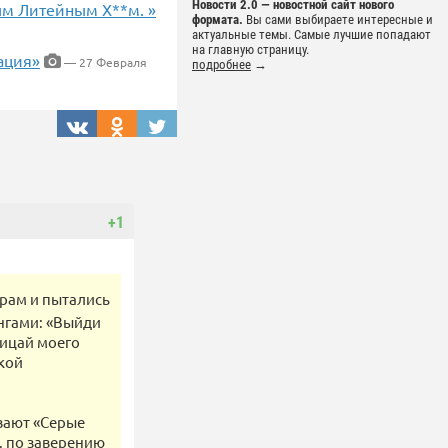
Новости 2.0 — новостной сайт нового
ым Литейным Х**м. »
формата.
Вы сами выбираете интересные и
актуальные темы. Самые лучшие попадают
на главную страницу.
ация»
— 27 Февраля
подробнее
→
+1
рам и пытались
нгами: «Выйди
лицай моего
кой
ывают «Серые
, по заверению