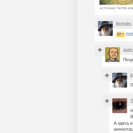
источник: farm6.stat
Berendei
,
new
22
suare
Позд
B
П
T
Н
Я
А здесь 
анннота