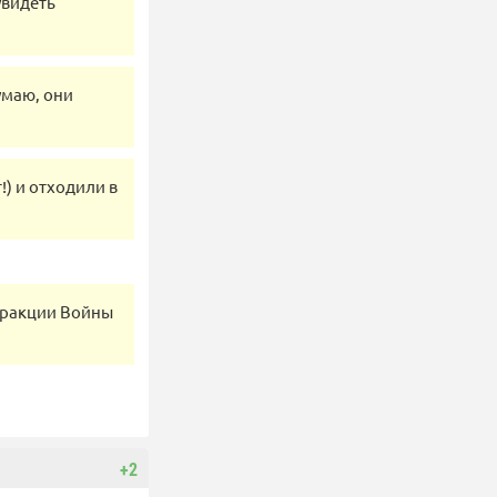
увидеть
умаю, они
!) и отходили в
фракции Войны
+2