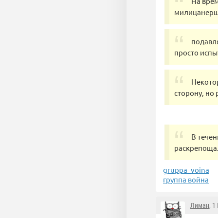
На врем
милицанершу
подавл
просто испы
Некотор
сторону, но
В тече
раскрепощал
gruppa_voina
группа война
Лиман
, 1