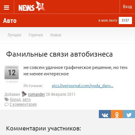
Вход
Авто
в мою ленту
3157
Лучшее
Горячее
Новое
Фамильные связи автобизнеса
не совсем удачное графическое решение, но тем
отметили
12
не менее интересное
в архиве
Источник:
pics.livejournal.com/yoda_daro...
Добавил
comander
28 Февраля 2011
бренд
,
авто
2 комментария
Комментарии участников: