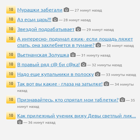
Мурашки забегали
10
— 27 минут назад
Аз есьм царь!!!
10
— 28 минут назад
Звездой подрабатывает
10
— 29 минут назад
А интересно- подумал ежик- если лошадь ляжет
10
спать, она захлебнется в тумане?
— 30 минут назад
Вьетнамская Золушка
10
— 31 минуту назад
В правый ряд с@ би с@ка!
10
— 32 минуты назад
Надо еще купальники в полоску
10
— 33 минуты назад
Так вот вы какие - глаза на затылке!
10
— 34 минуты
назад
Признавайтесь, кто спрятал мои таблетки?
10
— 35
минут назад
Как прилежный ученик вижу Девы светлый лик...
10
— 36 минут назад