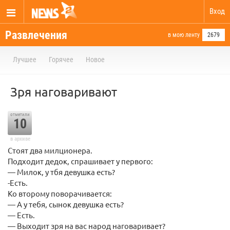
Вход
Развлечения
в мою ленту
2679
Лучшее
Горячее
Новое
Зря наговаривают
отметили
10
в архиве
Стоят два милционера.
Подходит дедок, спрашивает у первого:
— Милок, у тбя девушка есть?
-Есть.
Ко второму поворачивается:
— А у тебя, сынок девушка есть?
— Есть.
— Выходит зря на вас народ наговаривает?