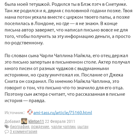
была моей тетушкой. Родился ты в Блэк пэтч в Сметуике.
Там же родился и я, двумя с половиной годами позже. Твоя
мама потом уехала вместе с цирком твоего папы, а позже
поселилась в Лондоне, но где — я не знаю». В конце
письма автор заверяет, что написал письмо вовсе не для
того, чтобы получить за эту информацию деньги, а просто
по-родственному.
По словам сына Чарли Чаплина Майкла, его отец держал
это письмо запертым в письменном столе. Актер получал
много писем от разных чудаков с выдуманными
историями, но сразу уничтожал их. Послание от Джека
Смита он сохранил. По мнению Майкла Чаплина, это
говорит о том, что письмо что-то значило для его отца.
Поэтому сын актера считает, что рассказанная в письме
история — правда.
Источник:
ami-tass.ru/article/75160.html
Добавил
klinton11
22 Февраля 2011
биография
,
рождение
,
чарли чаплин
,
цыган
3 комментария