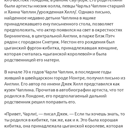
были артисты мюзик-холла, певцы Чарльз Чаплин-старший
и Ханна Чаплин /урожденная Хилл/. Однако письмо,
найденное недавно детьми Чаплина в ящике
принадлежавшего ему письменного стола, позволяет
предположить, что актер появился на свет в окрестностях
Бирмингема, в центральной Англии, в парке Блэк Пэтч
рядом с городком Сметуик. Местом его рождения был
цыганский фургон-кибитка, принадлежавшая женщине,
которая считалась «цыганской королевой» и была
родственницей его матери.
В начале 70-х годов Чарли Чаплин, в последние годы
живший в швейцарском городе Монтре, получил письмо из
Англии. Его автор по имени Джек Хилл представился как
кузен Чаплина. Прочитав в автобиографии артиста, что тот
родился в Лондоне, его предполагаемый дальний
родственник решил поправить его.
«Привет, Чарли!, — писал Джек. — Если ты хочешь знать, то
ты родился в кибитке, так же, как и я. Это была хорошая
кибитка, она принадлежала цыганской королеве, которая