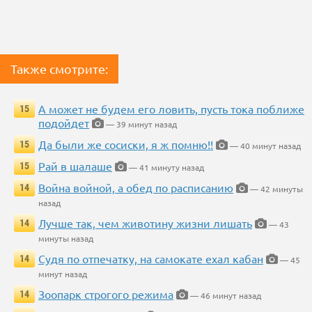
Также смотрите:
А может не будем его ловить, пусть тока поближе
15
подойдет
— 39 минут назад
Да были же сосиски, я ж помню!!
15
— 40 минут назад
Рай в шалаше
15
— 41 минуту назад
Война войной, а обед по расписанию
14
— 42 минуты
назад
Лучше так, чем животину жизни лишать
14
— 43
минуты назад
Судя по отпечатку, на самокате ехал кабан
14
— 45
минут назад
Зоопарк строгого режима
14
— 46 минут назад