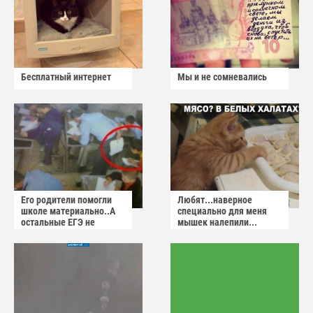
Бесплатный интернет
Мы и не сомневались
Его родители помогли
Любят...наверное
школе материально..А
специально для меня
остальные ЕГЭ не
мышек налепили...
сдадут