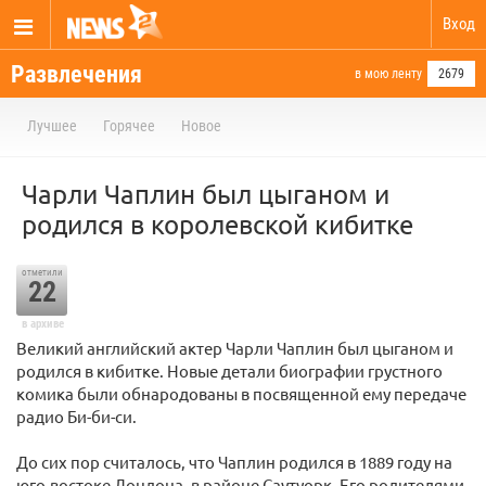
Вход
Развлечения
в мою ленту
2679
Лучшее
Горячее
Новое
Чарли Чаплин был цыганом и
родился в королевской кибитке
отметили
22
в архиве
Великий английский актер Чарли Чаплин был цыганом и
родился в кибитке. Новые детали биографии грустного
комика были обнародованы в посвященной ему передаче
радио Би-би-си.
До сих пор считалось, что Чаплин родился в 1889 году на
юго-востоке Лондона, в районе Саутуорк. Его родителями