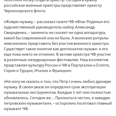
российские военные оркестры представляет оркестр
Черноморского флота.
«Живую музыку, – рассказал газете ЧФ «Флаг Родины» его
художественный руководитель майор Александр
Свириденко, – заменить не сможет ни одна аппаратура,
какой бы современной она ни была. А воинские ритуалы
невозможно представить без участия военного оркестра.
Существует такое понятие как дипломатия музыки. и его
еще пока никто не отменял. В активе оркестра ЧФ участие
в различных междунароных фестивалях. Наш коллектив
представлял культуру России и ЧФ в Португалии и Египте,
Сирии и Турции, Италии и Франции».
«Не могу не сказать о том, что Петр I очень любил духовую
музыку. В своем указе он определил срок эксплуатации
музыкальных инструментов. Каждые 5 лет они полностью
обновлялись. Сегодня же… Признаться честно, я завидую
петровским музыкантам», – осторожно посетовал главный
музыкант ЧФ.