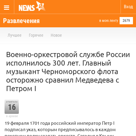
Вход
Развлечения
в мою ленту
2679
Лучшее
Горячее
Новое
Военно-оркестровой службе России
исполнилось 300 лет. Главный
музыкант Черноморского флота
осторожно сравнил Медведева с
Петром I
отметили
16
в архиве
19 февраля 1701 года российский император Петр I
подписал указ, которым предписывалось в каждом
пехотном полку создать оркестр. Сегодня в Крыму