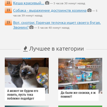
Кеша красивый...
23
— 5 часов 30 минут назад
Собака - выражение достоинств хозяина
23
— 5
часов 39 минут назад
Вот, смотри: Горячая телочка ищет своего бугая.
23
Звоним?
— 5 часов 40 минут назад
Лучшее в категории
А может не будем его
Да были же сосиски, я ж
ловить, пусть тока
помню!!
поближе подойдет