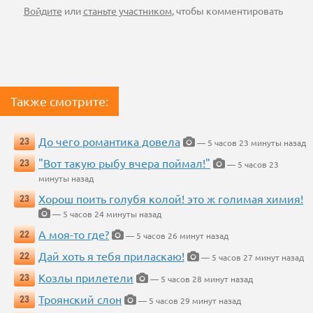
Войдите
или
станьте участником
, чтобы комментировать
Также смотрите:
До чего романтика довела
23
— 5 часов 23 минуты назад
"Вот такую рыбу вчера поймал!"
23
— 5 часов 23
минуты назад
Хорош поить голубя колой! это ж голимая химия!
23
— 5 часов 24 минуты назад
А моя-то где?
22
— 5 часов 26 минут назад
Дай хоть я тебя приласкаю!
22
— 5 часов 27 минут назад
Козлы прилетели
23
— 5 часов 28 минут назад
Троянский слон
23
— 5 часов 29 минут назад