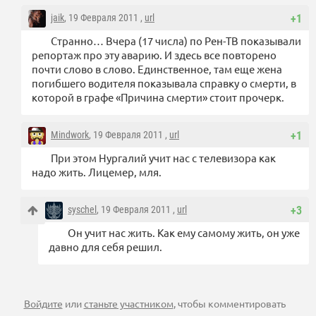
jaik
, 19 Февраля 2011 ,
url
+1
Странно… Вчера (17 числа) по Рен-ТВ показывали
репортаж про эту аварию. И здесь все повторено
почти слово в слово. Единственное, там еще жена
погибшего водителя показывала справку о смерти, в
которой в графе «Причина смерти» стоит прочерк.
Mindwork
, 19 Февраля 2011 ,
url
+1
При этом Нургалий учит нас с телевизора как
надо жить. Лицемер, мля.
syschel
, 19 Февраля 2011 ,
url
+3
Он учит нас жить. Как ему самому жить, он уже
давно для себя решил.
Войдите
или
станьте участником
, чтобы комментировать