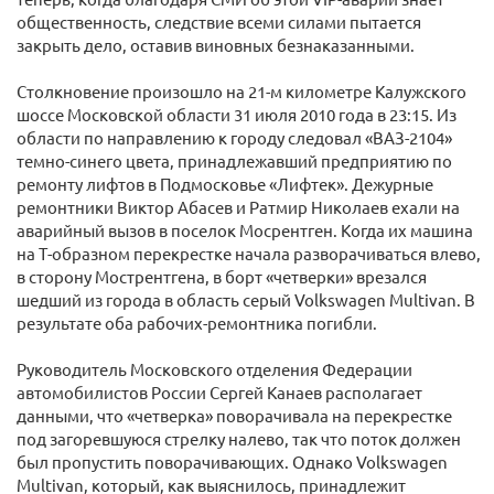
общественность, следствие всеми силами пытается
закрыть дело, оставив виновных безнаказанными.
Столкновение произошло на 21-м километре Калужского
шоссе Московской области 31 июля 2010 года в 23:15. Из
области по направлению к городу следовал «ВАЗ-2104»
темно-синего цвета, принадлежавший предприятию по
ремонту лифтов в Подмосковье «Лифтек». Дежурные
ремонтники Виктор Абасев и Ратмир Николаев ехали на
аварийный вызов в поселок Мосрентген. Когда их машина
на Т-образном перекрестке начала разворачиваться влево,
в сторону Мострентгена, в борт «четверки» врезался
шедший из города в область серый Volkswagen Multivan. В
результате оба рабочих-ремонтника погибли.
Руководитель Московского отделения Федерации
автомобилистов России Сергей Канаев располагает
данными, что «четверка» поворачивала на перекрестке
под загоревшуюся стрелку налево, так что поток должен
был пропустить поворачивающих. Однако Volkswagen
Multivan, который, как выяснилось, принадлежит