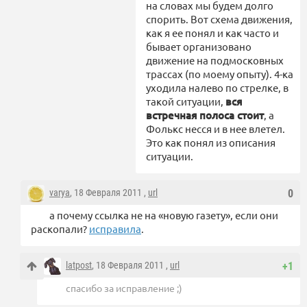
на словах мы будем долго
спорить. Вот схема движения,
как я ее понял и как часто и
бывает организовано
движение на подмосковных
трассах (по моему опыту). 4-ка
уходила налево по стрелке, в
такой ситуации,
вся
встречная полоса стоит
, а
Фолькс несся и в нее влетел.
Это как понял из описания
ситуации.
varya
, 18 Февраля 2011 ,
url
0
а почему ссылка не на «новую газету», если они
раскопали?
исправила
.
latpost
, 18 Февраля 2011 ,
url
+1
спасибо за исправление ;)