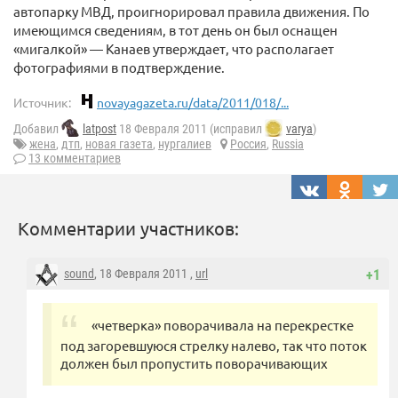
автопарку МВД, проигнорировал правила движения. По
имеющимся сведениям, в тот день он был оснащен
«мигалкой» — Канаев утверждает, что располагает
фотографиями в подтверждение.
Источник:
novayagazeta.ru/data/2011/018/...
Добавил
latpost
18 Февраля 2011 (исправил
varya
)
жена
,
дтп
,
новая газета
,
нургалиев
Россия
,
Russia
13 комментариев
Комментарии участников:
sound
, 18 Февраля 2011 ,
url
+1
«четверка» поворачивала на перекрестке
под загоревшуюся стрелку налево, так что поток
должен был пропустить поворачивающих