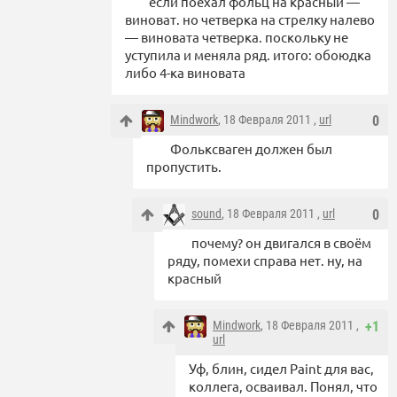
если поехал фольц на красный —
виноват. но четверка на стрелку налево
— виновата четверка. поскольку не
уступила и меняла ряд. итого: обоюдка
либо 4-ка виновата
Mindwork
, 18 Февраля 2011 ,
url
0
Фольксваген должен был
пропустить.
sound
, 18 Февраля 2011 ,
url
0
почему? он двигался в своём
ряду, помехи справа нет. ну, на
красный
Mindwork
, 18 Февраля 2011 ,
+1
url
Уф, блин, сидел Paint для вас,
коллега, осваивал. Понял, что