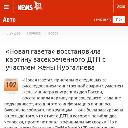
Вход
Авто
в мою ленту
3157
Лучшее
Горячее
Новое
«Новая газета» восстановила
картину засекреченного ДТП с
участием жены Нургалиева
«Новая газета», пристально следившая за
отметили
102
расследованием таинственной аварии с участием
жены министра внутренних дел России,
в архиве
восстановила картину произошедшего. Издание
подчеркивает, что для этого информацию пришлось
буквально собирать по крупицам — она была засекречена
вплоть до того, что отчет о ДТП, в котором погибли два
человека, просто не попал в официальные сводки. Но и
теперь, когда благодаря СМИ об этой VIP-аварии знает