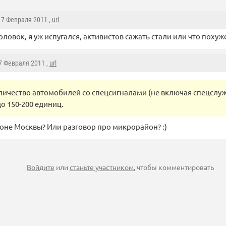
 17 Февраля 2011 ,
url
головок, я уж испугался, активистов сажать стали или что похуж
17 Февраля 2011 ,
url
личество автомобилей со спецсигналами (не включая спецслуж
о 150-200 единиц.
йоне Москвы? Или разговор про микрорайон? :)
Войдите
или
станьте участником
, чтобы комментировать