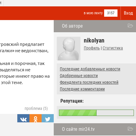
И
Вход
в мою ленту
3157
Об авторе
nikolyan
тровский предлагает
Профиль
|
Статистика
игалки» не ведомствам,
ная и порочная, так
выделяться не
Последние добавленные новости
которые имеют право на
Одобренные новости
этой теме.
Френдлента последних новостей
Последние комментарии
Репутация:
проблема (5)
О сайте mir24.tv