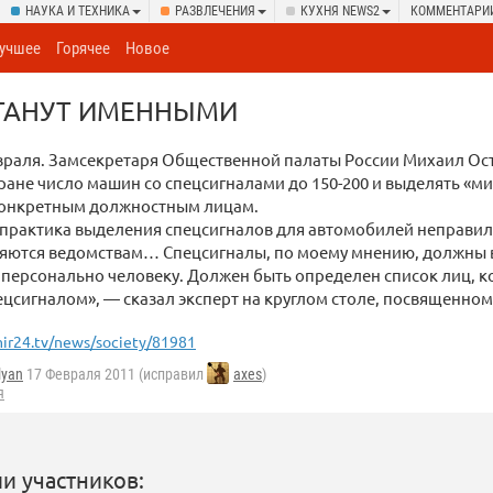
НАУКА И ТЕХНИКА
РАЗВЛЕЧЕНИЯ
КУХНЯ NEWS2
КОММЕНТАРИ
учшее
Горячее
Новое
СТАНУТ ИМЕННЫМИ
враля. Замсекретаря Общественной палаты России Михаил Ос
тране число машин со спецсигналами до 150-200 и выделять «м
 конкретным должностным лицам.
 практика выделения спецсигналов для автомобилей неправиль
ляются ведомствам… Спецсигналы, по моему мнению, должны 
 персонально человеку. Должен быть определен список лиц, 
цсигналом», — сказал эксперт на круглом столе, посвященном 
ir24.tv/news/society/81981
lyan
17 Февраля 2011 (исправил
axes
)
я
и участников: