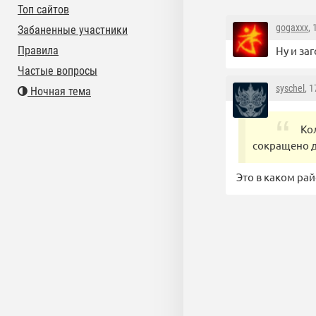
Топ сайтов
gogaxxx
,
Забаненные участники
Правила
Ну и за
Частые вопросы
syschel
, 
Ночная тема
Ко
сокращено д
Это в каком ра