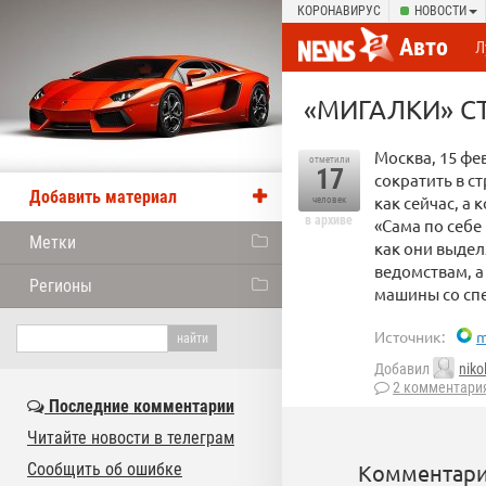
КОРОНАВИРУС
НОВОСТИ
Авто
Л
«МИГАЛКИ» 
Москва, 15 фе
отметили
17
сократить в с
Добавить материал
как сейчас, а
человек
в архиве
«Сама по себе
Метки
как они выде
ведомствам, а
Регионы
машины со спе
Источник:
m
Добавил
niko
2 комментари
Последние комментарии
Читайте новости в телеграм
Сообщить об ошибке
Комментари