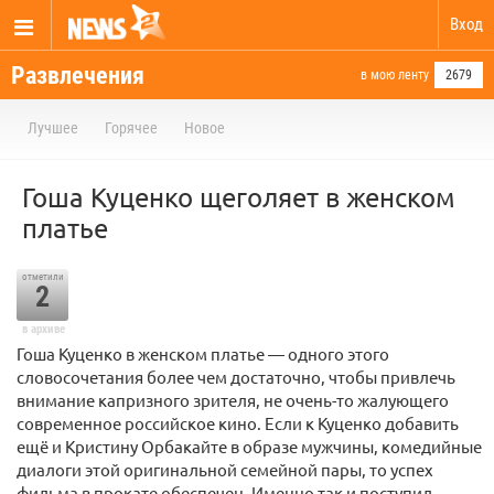
Вход
Развлечения
в мою ленту
2679
Лучшее
Горячее
Новое
Гоша Куценко щеголяет в женском
платье
отметили
2
в архиве
Гоша Куценко в женском платье — одного этого
словосочетания более чем достаточно, чтобы привлечь
внимание капризного зрителя, не очень-то жалующего
современное российское кино. Если к Куценко добавить
ещё и Кристину Орбакайте в образе мужчины, комедийные
диалоги этой оригинальной семейной пары, то успех
фильма в прокате обеспечен. Именно так и поступил