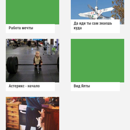
Да иди ты сам знаешь
Работа мечты
куда
Астерикс - начало
Вид Ялты