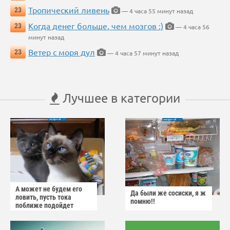
Тропический ливень
23
— 4 часа 55 минут назад
Когда денег больше, чем мозгов :)
23
— 4 часа 56
минут назад
Ветер с моря дул
23
— 4 часа 57 минут назад
Лучшее в категории
А может не будем его
Да были же сосиски, я ж
ловить, пусть тока
помню!!
поближе подойдет