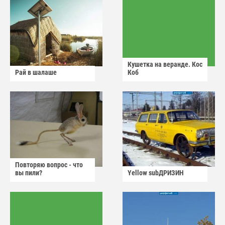
Кушетка на веранде. Кос
Рай в шалаше
Коб
Повторяю вопрос - что
вы пили?
Yellow subДРИЗИН