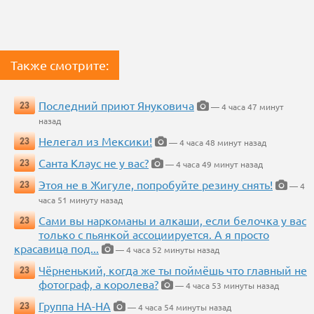
Также смотрите:
Последний приют Януковича
23
— 4 часа 47 минут
назад
Нелегал из Мексики!
23
— 4 часа 48 минут назад
Санта Клаус не у вас?
23
— 4 часа 49 минут назад
Этоя не в Жигуле, попробуйте резину снять!
23
— 4
часа 51 минуту назад
Сами вы наркоманы и алкаши, если белочка у вас
23
только с пьянкой ассоциируется. А я просто
красавица под...
— 4 часа 52 минуты назад
Чёрненький, когда же ты поймёшь что главный не
23
фотограф, а королева?
— 4 часа 53 минуты назад
Группа НА-НА
23
— 4 часа 54 минуты назад