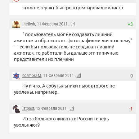
этож не теракт быстро отреагировал министр
theifish
, 11 Февраля 2011 ,
url
+3
" пользователь мог не создавать лишний
ажиотаж и обратиться с фотографиями лично к нему"
— если бы пользователь не создавал лишний
ажиотаж, то работали бы дальше эти типичные
представители их племени
cosmosFM
, 11 Февраля 2011 ,
url
0
Ну и что. А собутыльники ньюс второго не
уволены, например.
latpost
, 12 Февраля 2011 ,
url
-1
Из-за больного живота в России теперь
увольняют?