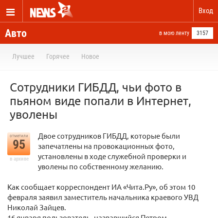
Вход
Авто
в мою ленту
3157
Лучшее
Горячее
Новое
Сотрудники ГИБДД, чьи фото в
пьяном виде попали в Интернет,
уволены
Двое сотрудников ГИБДД, которые были
отметили
95
запечатлены на провокационных фото,
установлены в ходе служебной проверки и
в архиве
уволены по собственному желанию.
Как сообщает корреспондент ИА «Чита.Ру», об этом 10
февраля заявил заместитель начальника краевого УВД
Николай Зайцев.
16 января пользователь, назвавшийся Петром