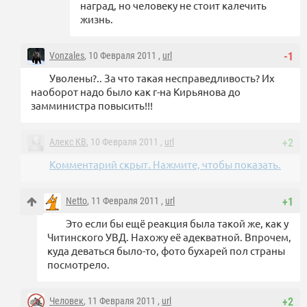
наград, но человеку не стоит калечить
жизнь.
Vonzales
, 10 Февраля 2011 ,
url
-1
Уволены?.. За что такая несправедливость? Их
наоборот надо было как г-на Кирьянова до
замминистра повысить!!!
Алекс КВ
, 10 Февраля 2011 ,
url
+2
Комментарий скрыт. Нажмите, чтобы показать.
Netto
, 11 Февраля 2011 ,
url
+1
Это если бы ещё реакция была такой же, как у
Читинского УВД. Нахожу её адекватной. Впрочем,
куда деваться было-то, фото бухарей пол страны
посмотрело.
Человек
, 11 Февраля 2011 ,
url
+2