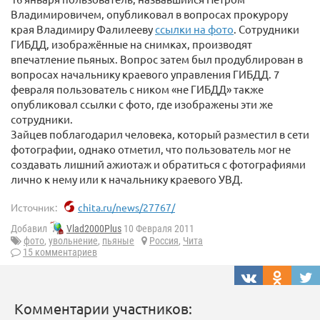
Владимировичем, опубликовал в вопросах прокурору
края Владимиру Фалилееву
ссылки на фото
. Сотрудники
ГИБДД, изображённые на снимках, производят
впечатление пьяных. Вопрос затем был продублирован в
вопросах начальнику краевого управления ГИБДД. 7
февраля пользователь с ником «не ГИБДД» также
опубликовал ссылки с фото, где изображены эти же
сотрудники.
Зайцев поблагодарил человека, который разместил в сети
фотографии, однако отметил, что пользователь мог не
создавать лишний ажиотаж и обратиться с фотографиями
лично к нему или к начальнику краевого УВД.
Источник:
chita.ru/news/27767/
Добавил
Vlad2000Plus
10 Февраля 2011
фото
,
увольнение
,
пьяные
Россия
,
Чита
15 комментариев
Комментарии участников: