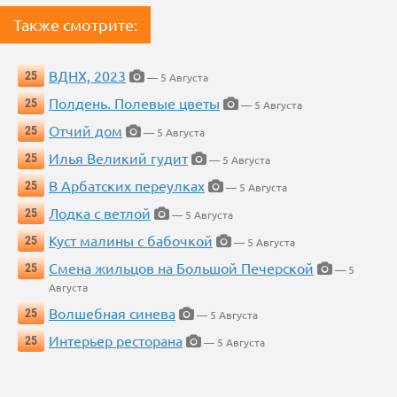
Также смотрите:
ВДНХ, 2023
25
— 5 Августа
Полдень. Полевые цветы
25
— 5 Августа
Отчий дом
25
— 5 Августа
Илья Великий гудит
25
— 5 Августа
В Арбатских переулках
25
— 5 Августа
Лодка с ветлой
25
— 5 Августа
Куст малины с бабочкой
25
— 5 Августа
Смена жильцов на Большой Печерской
25
— 5
Августа
Волшебная синева
25
— 5 Августа
Интерьер ресторана
25
— 5 Августа