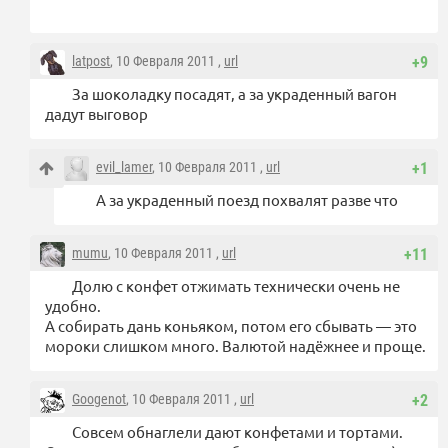
latpost
, 10 Февраля 2011 ,
url
+9
За шоколадку посадят, а за украденный вагон
дадут выговор
evil_lamer
, 10 Февраля 2011 ,
url
+1
А за украденный поезд похвалят разве что
mumu
, 10 Февраля 2011 ,
url
+11
Долю с конфет отжимать технически очень не
удобно.
А собирать дань коньяком, потом его сбывать — это
мороки слишком много. Валютой надёжнее и проще.
Googenot
, 10 Февраля 2011 ,
url
+2
Совсем обнаглели дают конфетами и тортами.