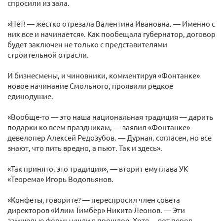
спросили из зала.
«Нет! — жестко отрезала Валентина Ивановна. — Именно с
них все и начинается». Как пообещала губернатор, договор
будет заключен не только с представителями
строительной отрасли.
И бизнесмены, и чиновники, комментируя «Фонтанке»
новое начинание Смольного, проявили редкое
единодушие.
«Вообще-то — это наша национальная традиция — дарить
подарки ко всем праздникам, — заявил «Фонтанке»
девелопер Алексей Редозубов. — Дурная, согласен, но все
знают, что пить вредно, а пьют. Так и здесь».
«Так принято, это традиция», — вторит ему глава УК
«Теорема» Игорь Водопьянов.
«Конфеты, говорите? — переспросил член совета
директоров «Илим Тимбер» Никита Леонов. — Эти
замшелые формы ушли в прошлое. Хотя… вот перед