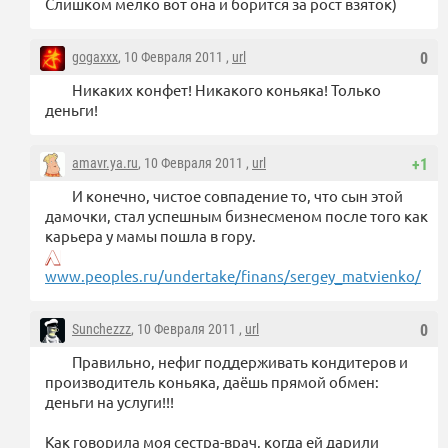
Слишком мелко вот она и борится за рост взяток)
gogaxxx
, 10 Февраля 2011 ,
url
0
Никаких конфет! Никакого коньяка! Только
деньги!
amavr.ya.ru
, 10 Февраля 2011 ,
url
+1
И конечно, чистое совпадение то, что сын этой
дамочки, стал успешным бизнесменом после того как
карьера у мамы пошла в гору.
www.peoples.ru/undertake/finans/sergey_matvienko/
Sunchezzz
, 10 Февраля 2011 ,
url
0
Правильно, нефиг поддерживать кондитеров и
производитель коньяка, даёшь прямой обмен:
деньги на услуги!!!
Как говорила моя сестра-врач, когда ей дарили