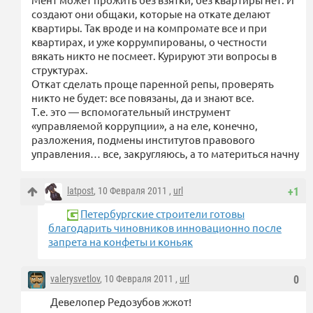
создают они общаки, которые на откате делают
квартиры. Так вроде и на компромате все и при
квартирах, и уже коррумпированы, о честности
вякать никто не посмеет. Курируют эти вопросы в
структурах.
Откат сделать проще паренной репы, проверять
никто не будет: все повязаны, да и знают все.
Т.е. это — вспомогательный инструмент
«управляемой коррупции», а на еле, конечно,
разложения, подмены институтов правового
управления… все, закругляюсь, а то материться начну
latpost
, 10 Февраля 2011 ,
url
+1
Петербургские строители готовы
благодарить чиновников инновационно после
запрета на конфеты и коньяк
valerysvetlov
, 10 Февраля 2011 ,
url
0
Девелопер Редозубов жжот!