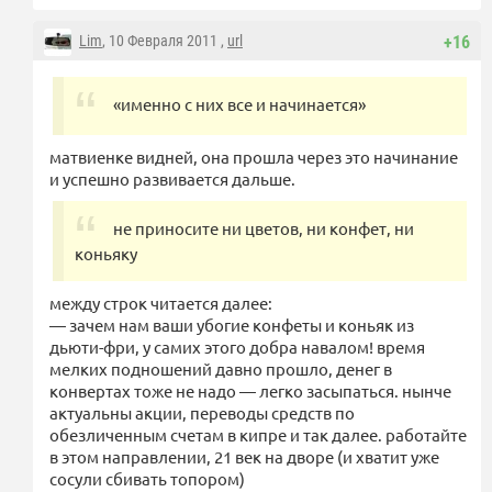
Lim
, 10 Февраля 2011 ,
url
+16
«именно с них все и начинается»
матвиенке видней, она прошла через это начинание
и успешно развивается дальше.
не приносите ни цветов, ни конфет, ни
коньяку
между строк читается далее:
— зачем нам ваши убогие конфеты и коньяк из
дьюти-фри, у самих этого добра навалом! время
мелких подношений давно прошло, денег в
конвертах тоже не надо — легко засыпаться. нынче
актуальны акции, переводы средств по
обезличенным счетам в кипре и так далее. работайте
в этом направлении, 21 век на дворе (и хватит уже
сосули сбивать топором)