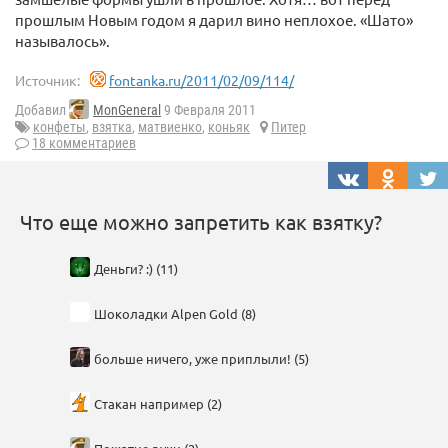
прошлым Новым годом я дарил вино неплохое. «Шато»
называлось».
Источник:
fontanka.ru/2011/02/09/114/
Добавил
MonGeneral
9 Февраля 2011
конфеты
,
взятка
,
матвиенко
,
коньяк
Питер
18 комментариев
Что еще можно запретить как взятку?
Деньги? :) (11)
Шоколадки Alpen Gold (8)
больше ничего, уже приплыли! (5)
Стакан например (2)