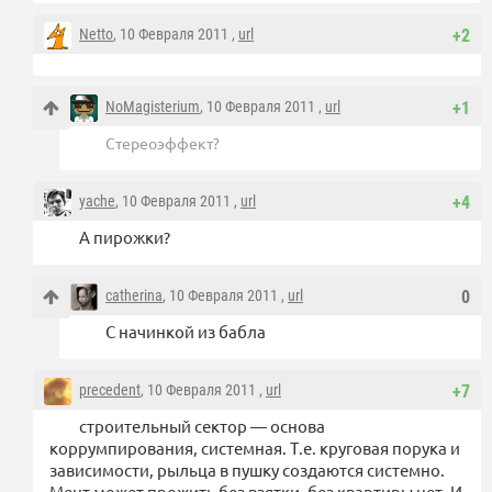
Netto
, 10 Февраля 2011 ,
url
+2
NoMagisterium
, 10 Февраля 2011 ,
url
+1
Стереоэффект?
yache
, 10 Февраля 2011 ,
url
+4
А пирожки?
catherina
, 10 Февраля 2011 ,
url
0
С начинкой из бабла
precedent
, 10 Февраля 2011 ,
url
+7
строительный сектор — основа
коррумпирования, системная. Т.е. круговая порука и
зависимости, рыльца в пушку создаются системно.
Мент может прожить без взятки, без квартиры нет. И