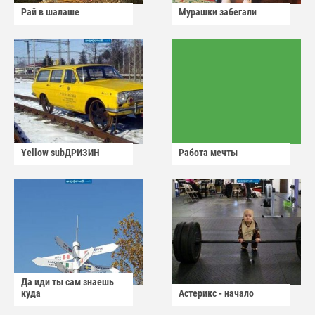
Рай в шалаше
Мурашки забегали
Yellow subДРИЗИН
Работа мечты
Да иди ты сам знаешь
куда
Астерикс - начало