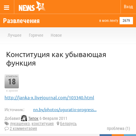
Вход
Развлечения
в мою ленту
2679
Лучшее
Горячее
Новое
Конституция как убывающая
функция
отметили
18
в архиве
http://janka-x.livejournal.com/103340.html
Источник:
nn.by/photos/uguratio-progress...
Добавил
Типок
6 Февраля 2011
лукашенко
,
конституция
Беларусь
2 комментария
проблема (1)