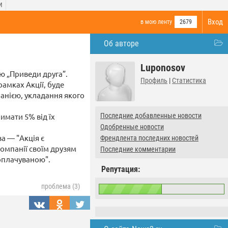
И
Вход
в мою ленту
2679
Об авторе
Luponosov
ію „Приведи друга”.
Профиль
|
Статистика
рамках Акції, буде
панією, укладання якого
имати 5% від їх
Последние добавленные новости
Одобренные новости
а — "Акція є
Френдлента последних новостей
компанії своїм друзям
Последние комментарии
оплачуваною".
Репутация:
проблема (3)