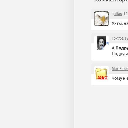
gottas
, 1
Ухты, н
Foxtrot
, 1
А
Подр
Подруга
Max Folde
Чому ни