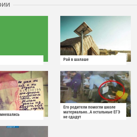
рии
Рай в шалаше
Его родители помогли школе
материально..А остальные ЕГЭ
омневались
не сдадут