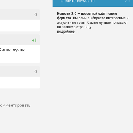
О сайте News2.ru
Новости 2.0 — новостной сайт нового
0
формата.
Вы сами выбираете интересные и
актуальные темы. Самые лучшие попадают
на главную страницу.
подробнее
→
+1
 Жинка лучша
0
 комментировать