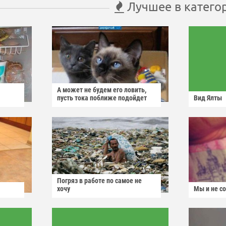
Лучшее в катего
А может не будем его ловить,
пусть тока поближе подойдет
Вид Ялты
Погряз в работе по самое не
хочу
Мы и не с