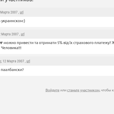
2 Марта 2007 ,
url
а украинском:)
2 Марта 2007 ,
url
уг
можно привести та отримати 5% від їх страхового платежу?
 Человика!!!
r
, 12 Марта 2007 ,
url
 паалбански?
Войдите
или
станьте участником
, чтобы