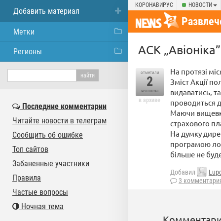
КОРОНАВИРУС
НОВОСТИ
Добавить материал
Развлеч
Метки
АСК „Авіоніка
Регионы
На протязі міс
отметили
2
Зміст Акції по
видаватись, та
человека
в архиве
проводиться д
Последние комментарии
Маючи вищевка
Читайте новости в телеграм
страхового пл
На думку дире
Сообщить об ошибке
програмою лоя
Топ сайтов
більше не буд
Забаненные участники
Добавил
Lup
Правила
3 комментари
Частые вопросы
Ночная тема
Комментари