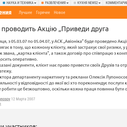
НАУКА И ТЕХНИКА
РАЗВЛЕЧЕНИЯ
КУХНЯ NEWS2
КОММЕНТАРИ
ения
Лучшее
Горячее
Новое
” проводить Акцію „Приведи друга
яця, з 05.03.07 по 05.04.07, у АСК „Авіоніка” буде проведено Акц
лягає в тому, що кожному клієнту, який застрахує свої ризики, у 
к звана, „картка клієнта”, а також договір про співпрацю з ком
осить оперативно.
зані документи, клієнт має право привести своїх Друзів та отр
атежу.
ктора департаменту маркетингу та реклами Олексія Лупоносов
льності у відповідності до якої всі хто порекомендує послуги 
е робити це безкоштовно, оскільки кожна праця повинна бути 
onosov
12 Марта 2007
я
и участников: