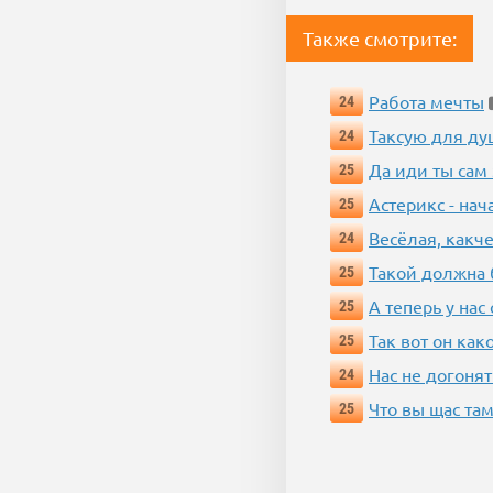
Также смотрите:
Работа мечты
24
Таксую для душ
24
Да иди ты сам
25
Астерикс - нач
25
Весёлая, какч
24
Такой должна 
25
А теперь у нас
25
Так вот он ка
25
Нас не догонят
24
Что вы щас там
25