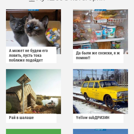
А может не будем его
Да были же сосиски, я ж
ловить, пусть тока
помню!!
поближе подойдет
Рай в шалаше
Yellow subДРИЗИН