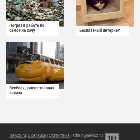
Погряз в работе по
самое не хочу
Бесплатный интернет
Весёлая, какчественная
какаха
News2.ru
:
О сервисе
|
Статистика
| admin@news2.ru
18+