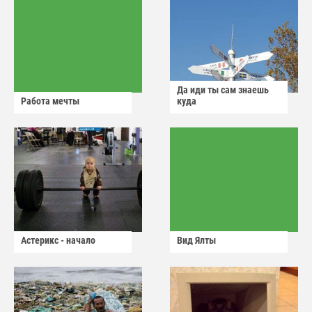
Да иди ты сам знаешь
Работа мечты
куда
Астерикс - начало
Вид Ялты