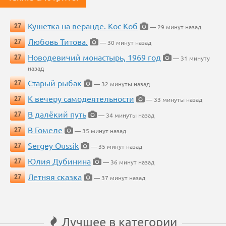
Кушетка на веранде. Кос Коб
27
— 29 минут назад
Любовь Титова.
27
— 30 минут назад
Новодевичий монастырь, 1969 год
27
— 31 минуту
назад
Старый рыбак
27
— 32 минуты назад
К вечеру самодеятельности
27
— 33 минуты назад
В далёкий путь
27
— 34 минуты назад
В Гомеле
27
— 35 минут назад
Sergey Oussik
27
— 35 минут назад
Юлия Дубинина
27
— 36 минут назад
Летняя сказка
27
— 37 минут назад
Лучшее в категории