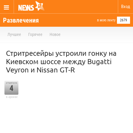
Вход
Развлечения
в мою ленту
2679
Лучшее
Горячее
Новое
Стритресейры устроили гонку на
Киевском шоссе между Bugatti
Veyron и Nissan GT-R
отметили
4
в архиве