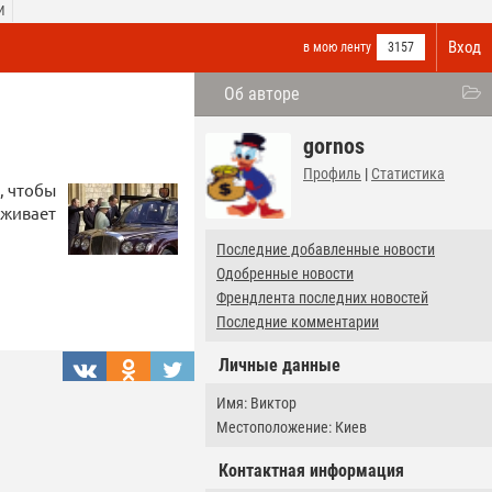
И
Вход
в мою ленту
3157
Об авторе
gornos
Профиль
|
Статистика
, чтобы
рживает
Последние добавленные новости
Одобренные новости
Френдлента последних новостей
Последние комментарии
Личные данные
Имя: Виктор
Местоположение: Киев
Контактная информация