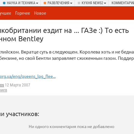
НАУКА И ТЕХНИКА
РАЗВЛЕЧЕНИЯ
КУХНЯ NEWS2
КОММЕНТАРИ
учшее
Горячее
Новое
обритании ездит на ... ГАЗе :) То есть
нном Bentley
глийском. Вкратце суть в следующем. Королева хоть и не бедна
бензине, но свой Бентли заправляет сжиженным газом. Подде
org.ua/eng/queens_lpg_flee...
nos
12 Марта 2007
риев
и участников:
Ни одного комментария пока не добавлено