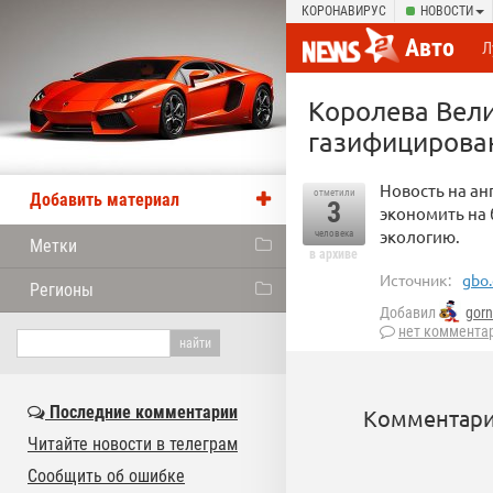
КОРОНАВИРУС
НОВОСТИ
Авто
Л
Королева Велик
газифицирова
Новость на ан
отметили
Добавить материал
3
экономить на 
экологию.
человека
Метки
в архиве
Источник:
gbo.
Регионы
Добавил
gor
нет коммента
Последние комментарии
Комментари
Читайте новости в телеграм
Сообщить об ошибке