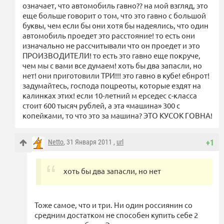
означает, что автомобиль гавно?? на мой взгляд, это
еще больше говорит о том, что это гавно с большой
буквы, чем если бы они хотя бы надеялись, что один
автомобиль проедет это расстояние! то есть они
изначально не рассчитывали что он проедет и это
ПРОИЗВОДИТЕЛИ! то есть это гавно еще покруче,
чем мы с вами все думаем! хоть бы два запасли, но
нет! они приготовили ТРИ!!! это гавно в кубе! ебнрот!
задумайтесь, господа поцреоты, которые ездят на
калинках этих! если 10-летний м ерседес с-класса
стоит 600 тысяч рублей, а эта «машина» 300 с
копейками, то что это за машина? ЭТО КУСОК ГОВНА!
Netto
, 31 Января 2011 ,
url
+1
хоть бы два запасли, но нет
Тоже самое, что и три. Ни один россиянин со
средним достатком не способен купить себе 2