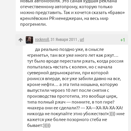
новых автомобиля. Это самая худшая реклама
отечественному автопрому, которую только
можно представить. Так и хочется сказать «браво»
кремлёвским PR менеджерам, на весь мир
прогремели.
rocknroll
, 31 Января 2011 ,
url
+1
да реально поздно уже, в смысле
«греметь», там все уже много лет как ржут…
тут было вроде перестали ржать, когда россия
попыталась «встать с колен», но с начала
суеверной дерьмократии, при которой
роиисся вперде, все уже забили давно на все,
кроме нефти… а эта типа мошына, которую
выпустили чероез 10 лет после снятия с
производства прототипа, это вообще цирк,
типа полный ржач — помните, в топ гире?
«нахера они ее сделали?? — ХА—ХА-ХА-ХА-ХА!
никогда не покупайте этио убожество!»:)))) мне
кажется уже более позорного стеба не
бывает:)))))