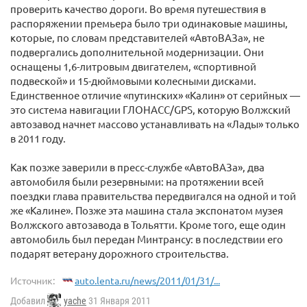
проверить качество дороги. Во время путешествия в
распоряжении премьера было три одинаковые машины,
которые, по словам представителей «АвтоВАЗа», не
подвергались дополнительной модернизации. Они
оснащены 1,6-литровым двигателем, «спортивной
подвеской» и 15-дюймовыми колесными дисками.
Единственное отличие «путинских» «Калин» от серийных —
это система навигации ГЛОНАСС/GPS, которую Волжский
автозавод начнет массово устанавливать на «Лады» только
в 2011 году.
Как позже заверили в пресс-службе «АвтоВАЗа», два
автомобиля были резервными: на протяжении всей
поездки глава правительства передвигался на одной и той
же «Калине». Позже эта машина стала экспонатом музея
Волжского автозавода в Тольятти. Кроме того, еще один
автомобиль был передан Минтрансу: в последствии его
подарят ветерану дорожного строительства.
Источник:
auto.lenta.ru/news/2011/01/31/...
Добавил
yache
31 Января 2011