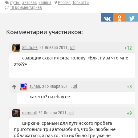
путин
,
автоваз
,
калина
Россия
,
Тольятти
18 комментариев
Комментарии участников:
Shura.Fe
, 31 Января 2011 ,
url
+12
сварщик схватился за голову: «Бля, ну за что мне
это??»
suhan
, 31 Января 2011 ,
url
+8
как что? на ebay ее
rocknroll
, 31 Января 2011 ,
url
+9
циркачи сраные! для путинского пробега
приготовили три автомобиля, чтобы якобы не
облажаться, а раз то, что их было три уже не