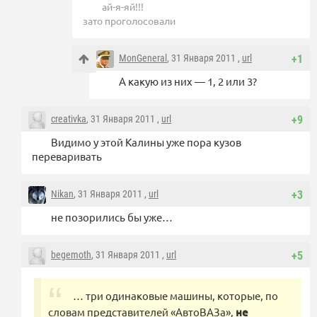
ай-я-яй!!!
зато проголосовали
MonGeneral
, 31 Января 2011 ,
url
+1
А какую из них — 1, 2 или 3?
creativka
, 31 Января 2011 ,
url
+9
Видимо у этой Калины уже пора кузов
переваривать
Nikan
, 31 Января 2011 ,
url
+3
не позорились бы уже…
begemoth
, 31 Января 2011 ,
url
+5
… три одинаковые машины, которые, по
словам представителей «АвтоВАЗа»,
не