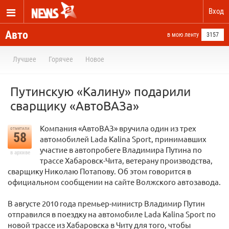
Вход
Авто
в мою ленту
3157
Лучшее
Горячее
Новое
Путинскую «Калину» подарили
сварщику «АвтоВАЗа»
Компания «АвтоВАЗ» вручила один из трех
отметили
58
автомобилей Lada Kalina Sport, принимавших
участие в автопробеге Владимира Путина по
в архиве
трассе Хабаровск-Чита, ветерану производства,
сварщику Николаю Потапову. Об этом говорится в
официальном сообщении на сайте Волжского автозавода.
В августе 2010 года премьер-министр Владимир Путин
отправился в поездку на автомобиле Lada Kalina Sport по
новой трассе из Хабаровска в Читу для того, чтобы