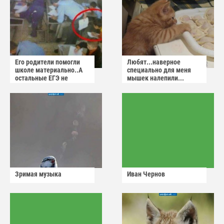
Его родители помогли
Любят...наверное
школе материально..А
специально для меня
остальные ЕГЭ не
мышек налепили...
сдадут
Зримая музыка
Иван Чернов