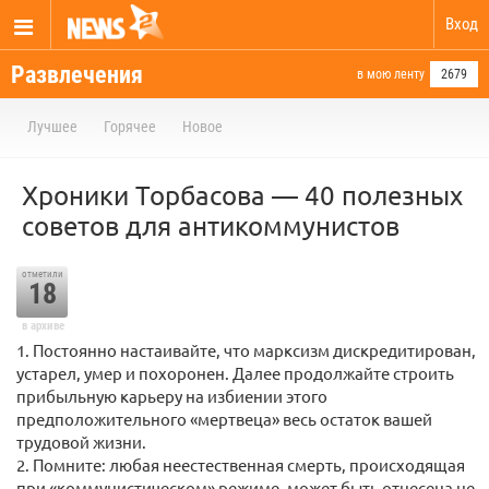
Вход
Развлечения
в мою ленту
2679
Лучшее
Горячее
Новое
Хроники Торбасова — 40 полезных
советов для антикоммунистов
отметили
18
в архиве
1. Постоянно настаивайте, что марксизм дискредитирован,
устарел, умер и похоронен. Далее продолжайте строить
прибыльную карьеру на избиении этого
предположительного «мертвеца» весь остаток вашей
трудовой жизни.
2. Помните: любая неестественная смерть, происходящая
при «коммунистическом» режиме, может быть отнесена не