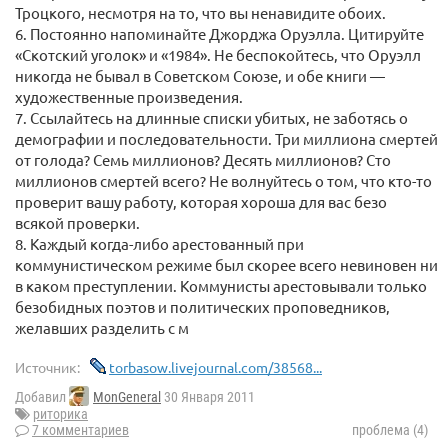
Троцкого, несмотря на то, что вы ненавидите обоих.
6. Постоянно напоминайте Джорджа Оруэлла. Цитируйте
«Скотский уголок» и «1984». Не беспокойтесь, что Оруэлл
никогда не бывал в Советском Союзе, и обе книги —
художественные произведения.
7. Ссылайтесь на длинные списки убитых, не заботясь о
демографии и последовательности. Три миллиона смертей
от голода? Семь миллионов? Десять миллионов? Сто
миллионов смертей всего? Не волнуйтесь о том, что кто-то
проверит вашу работу, которая хороша для вас безо
всякой проверки.
8. Каждый когда-либо арестованный при
коммунистическом режиме был скорее всего невиновен ни
в каком преступлении. Коммунисты арестовывали только
безобидных поэтов и политических проповедников,
желавших разделить с м
Источник:
torbasow.livejournal.com/38568...
Добавил
MonGeneral
30 Января 2011
риторика
7 комментариев
проблема (4)