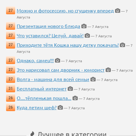
Можно и фотосессию, но сгущенку вперед
27
— 7
Августа
Презентация нового блюда
27
— 7 Августа
Что уставился? Целуй, давай!
27
— 7 Августа
Приходите тётя Кошка нашу детку покачать!
27
— 7
Августа
Однако, самец!!!
27
— 7 Августа
Это нарисовал сам дворник - юморист
27
— 7 Августа
Волга - машина для всей семьи
27
— 7 Августа
Бесплатный интернет
31
— 7 Августа
О....тёпленькая пошла...
26
— 7 Августа
Куда летим шеф?
26
— 7 Августа
Лучшее в категории