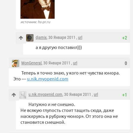
источник: hs-pr.ru
djamix
, 30 Января 2011 ,
url
+2
а я другую поставил)))
MonGeneral
, 30 Января 2011 ,
url
0
Теперь я точно знаю, у кого нет чувства юмора.
Это —
u.nik.myopenid.com
u.nik.myopenid.com
, 30 Января 2011 ,
url
+1
Натужно и не смешно.
Не всякую глупость стоит тащить сюда, даже
маскируясь в рубрику «юмор». От этого она не
становится смешной.