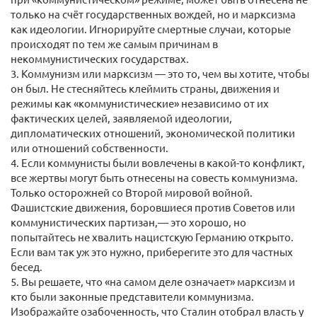
только на счёт государственных вождей, но и марксизма
как идеологии. Игнорируйте смертные случаи, которые
происходят по тем же самым причинам в
некоммунистических государствах.
3. Коммунизм или марксизм — это то, чем вы хотите, чтобы
он был. Не стесняйтесь клеймить страны, движения и
режимы как «коммунистические» независимо от их
фактических целей, заявляемой идеологии,
дипломатических отношений, экономической политики
или отношений собственности.
4. Если коммунисты были вовлечены в какой-то конфликт,
все жертвы могут быть отнесены на совесть коммунизма.
Только осторожней со Второй мировой войной.
Фашистские движения, боровшиеся против Советов или
коммунистических партизан,— это хорошо, но
попытайтесь не хвалить нацистскую Германию открыто.
Если вам так уж это нужно, приберегите это для частных
бесед.
5. Вы решаете, что «на самом деле означает» марксизм и
кто были законные представители коммунизма.
Изображайте озабоченность, что Сталин отобрал власть у