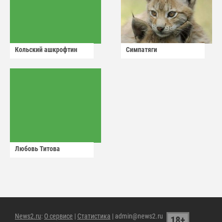
Кольский ашкрофтин
Симпатяги
Любовь Титова
News2.ru
:
О сервисе
|
Статистика
| admin@news2.ru
18+