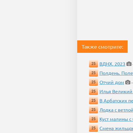
Также смотрите:
ВДНХ, 2023
25
Полдень. Пол
25
Отчий дом
25
—
Илья Великий
25
В Арбатских п
25
Лодка с ветло
25
Куст малины с
25
Смена жильцо
25