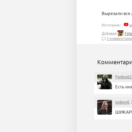
Вырезали все
Источник:
y
Добавил
Fata
2 комментари
Комментари
Pankus62
Есть ин
rocknroll
,
ШИКАРН