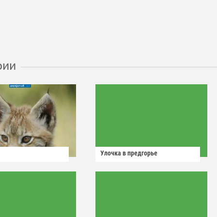
рии
Улочка в предгорье