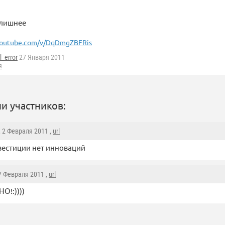
 лишнее
outube.com/v/DqDmgZBFRis
l_error
27 Января 2011
я
и участников:
, 2 Февраля 2011 ,
url
вестиции нет инноваций
 7 Февраля 2011 ,
url
О!:))))