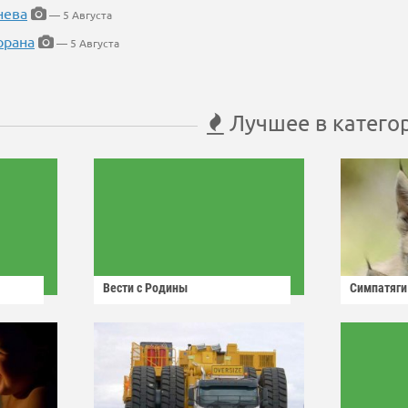
нева
— 5 Августа
орана
— 5 Августа
Лучшее в катего
Вести с Родины
Симпатяги