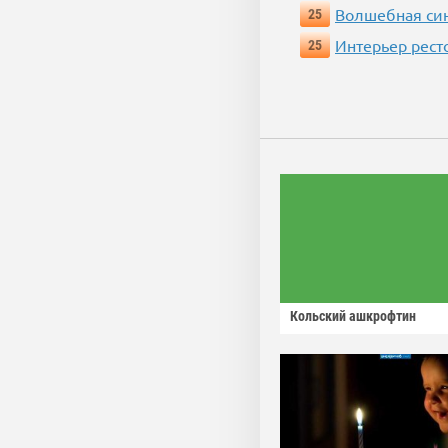
Волшебная си
25
Интерьер рест
25
Кольский ашкрофтин