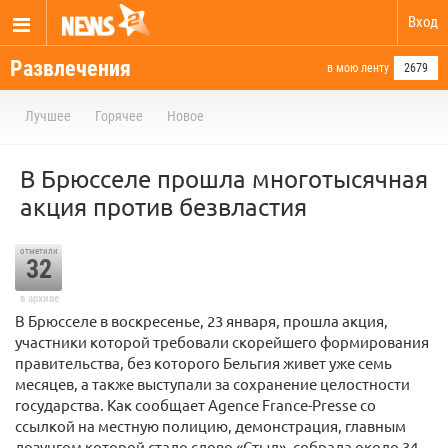
Вход
Развлечения
в мою ленту
2679
Лучшее
Горячее
Новое
В Брюсселе прошла многотысячная
акция против безвластия
отметили
32
в архиве
В Брюсселе в воскресенье, 23 января, прошла акция,
участники которой требовали скорейшего формирования
правительства, без которого Бельгия живет уже семь
месяцев, а также выступали за сохранение целостности
государства. Как сообщает Agence France-Presse со
ссылкой на местную полицию, демонстрация, главным
лозунгом которой стало слово «Стыд», собрала около 34