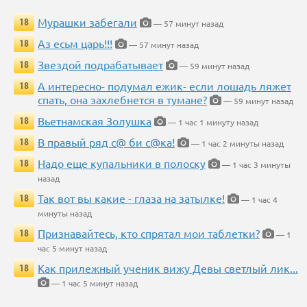
Мурашки забегали
18
— 57 минут назад
Аз есьм царь!!!
18
— 57 минут назад
Звездой подрабатывает
18
— 59 минут назад
А интересно- подумал ежик- если лошадь ляжет
18
спать, она захлебнется в тумане?
— 59 минут назад
Вьетнамская Золушка
18
— 1 час 1 минуту назад
В правый ряд с@ би с@ка!
18
— 1 час 2 минуты назад
Надо еще купальники в полоску
18
— 1 час 3 минуты
назад
Так вот вы какие - глаза на затылке!
18
— 1 час 4
минуты назад
Признавайтесь, кто спрятал мои таблетки?
18
— 1
час 5 минут назад
Как прилежный ученик вижу Девы светлый лик...
18
— 1 час 5 минут назад