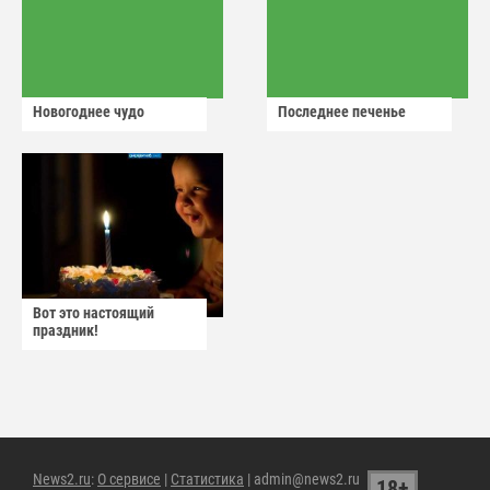
Новогоднее чудо
Последнее печенье
Вот это настоящий
праздник!
News2.ru
:
О сервисе
|
Статистика
| admin@news2.ru
18+