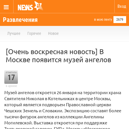
Вход
Развлечения
в мою ленту
2679
Лучшее
Горячее
Новое
[Очень воскресная новость] В
Москве появится музей ангелов
отметили
17
в архиве
Музей ангелов откроется 26 января на территории храма
Святителя Николая в Котельниках в центре Москвы,
который является подворьем Православной церкви
Чешских Земель и Словакии. Экспозицию составят более
тысячи фигурок ангелов из коллекции Ангелины
Могилевской. Выставка откроется при поддержке
Третьяковской галереи, ГУП г. Москвы «Московское