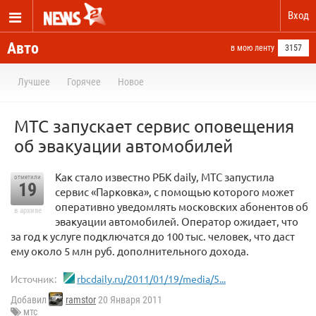
Вход
Авто
в мою ленту
3157
Лучшее
Горячее
Новое
МТС запускает сервис оповещения
об эвакуации автомобилей
Как стало известно РБК daily, МТС запустила
отметили
19
сервис «Парковка», с помощью которого может
оперативно уведомлять московских абонентов об
в архиве
эвакуации автомобилей. Оператор ожидает, что
за год к услуге подключатся до 100 тыс. человек, что даст
ему около 5 млн руб. дополнительного дохода.
Источник:
rbcdaily.ru/2011/01/19/media/5...
Добавил
ramstor
20 Января 2011
мтс