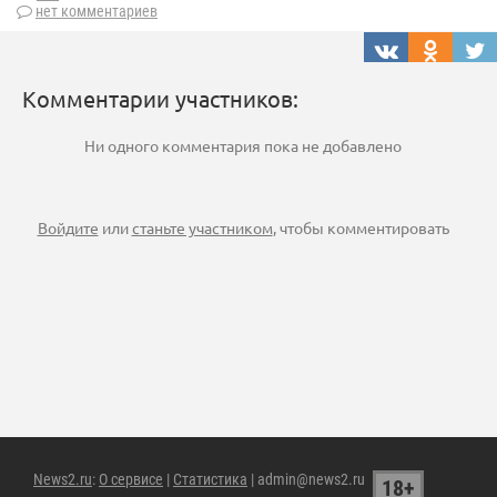
нет комментариев
Комментарии участников:
Ни одного комментария пока не добавлено
Войдите
или
станьте участником
, чтобы комментировать
News2.ru
:
О сервисе
|
Статистика
| admin@news2.ru
18+