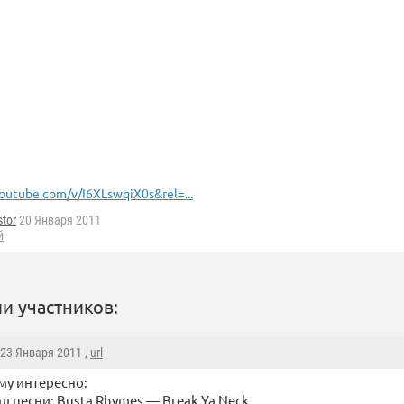
outube.com/v/I6XLswqiX0s&rel=...
tor
20 Января 2011
й
и участников:
 23 Января 2011 ,
url
му интересно:
л песни: Busta Rhymes — Break Ya Neck.