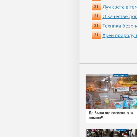
Луч света в те
21
О качестве до
21
Техника безопас
21
Хрен природу 
21
Да были же сосиски, я ж
помню!!