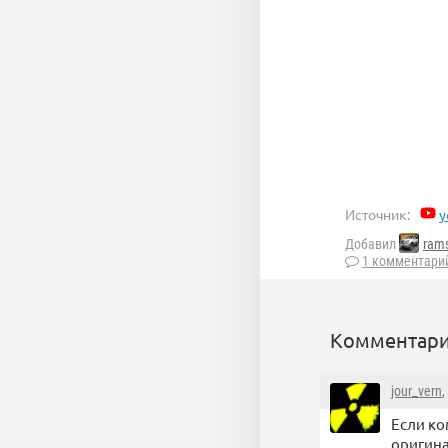
Источник:
y
Добавил
rams
1 комментари
Комментари
jour_vern
,
Если ко
оригина