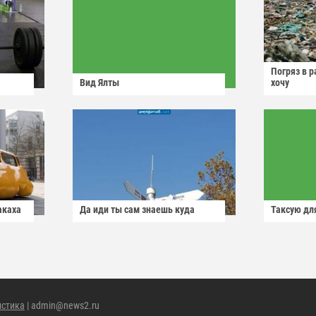
Погряз в р
Вид Ялты
хочу
акаха
Да иди ты сам знаешь куда
Таксую для
истика
| admin@news2.ru