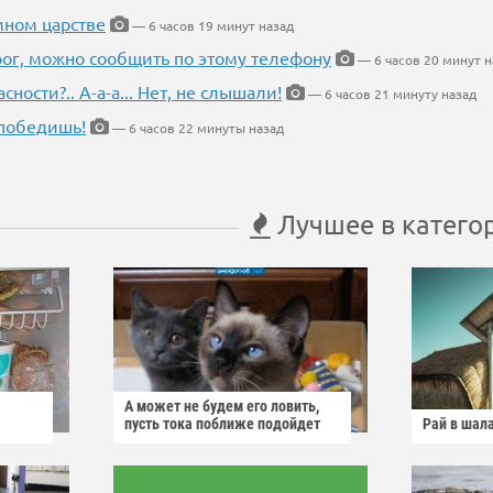
мном царстве
— 6 часов 19 минут назад
рог, можно сообщить по этому телефону
— 6 часов 20 минут н
ности?.. А-а-а... Нет, не слышали!
— 6 часов 21 минуту назад
победишь!
— 6 часов 22 минуты назад
Лучшее в катего
А может не будем его ловить,
пусть тока поближе подойдет
Рай в шал