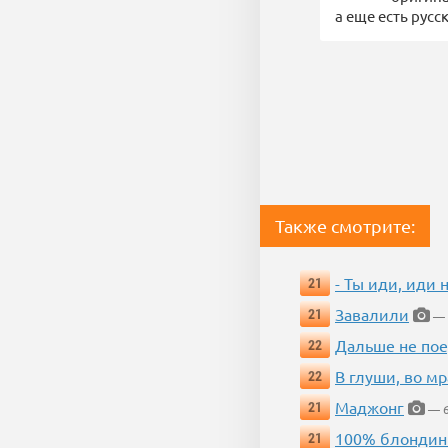
а еще есть русс
Также смотрите:
- Ты иди, иди 
21
Завалили
21
— 
Дальше не пое
22
В глуши, во мр
22
Маджонг
21
— 6
100% блондин
21