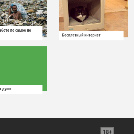
аботе по самое не
Бесплатный интернет
 души...
18+