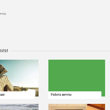
азад
рии
аше
Работа мечты