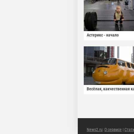
Астерикс - начало
Весёлая, какчественная к
News2.ru
:
О сервисе
|
Стат